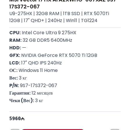
17S372-067
U9-275HX | 32GB RAM | 1TB SSD | RTX 5070Ti
12GB | 17" QHD+ | 240Hz | Win11 | TG1224
CPU:
 Intel Core Ultra 9 275HX
RAM:
 32 GB DDR5 6400MHz
HDD:
 —
GFX:
 NVIDIA GeForce RTX 5070 Ti 12GB
LCD:
 17" QHD IPS 240Hz
ОС:
 Windows 11 Home
Вес:
 3 кг
P/N:
 9S7-17S372-067
Гарантия:
 12 месяцев
Чеки (Вес):
 3 кг
5960