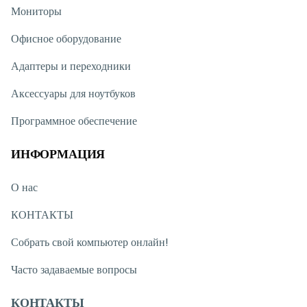
Для кого подходит этот ноутбук?
Мониторы
MSI Vector 17 HX AI станет отличным выбором для геймеров,
Офисное оборудование
программистов, инженеров, дизайнеров и профессиональных
пользователей. Благодаря процессору Intel Core Ultra 9,
Адаптеры и переходники
видеокарте RTX 5070 Ti, большому объёму памяти и
качественному дисплею он легко справляется с самыми
Аксессуары для ноутбуков
сложными задачами.
Программное обеспечение
ИНФОРМАЦИЯ
О нас
КОНТАКТЫ
Собрать свой компьютер онлайн!
Часто задаваемые вопросы
КОНТАКТЫ