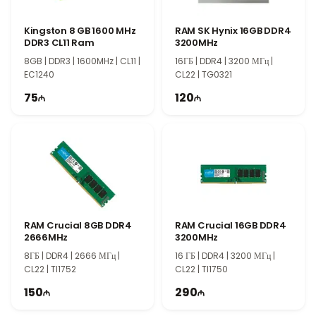
компьютеров
Adata XPG DDR4 8GB RAM подходит для модернизации
Kingston 8 GB 1600 MHz
RAM SK Hynix 16GB DDR4
компьютера, увеличения объема памяти и сборки новых
DDR3 CL11 Ram
3200MHz
систем. Модуль обеспечивает оптимальную
8GB | DDR3 | 1600MHz | CL11 |
16ГБ | DDR4 | 3200 МГц |
производительность для повседневных задач, легких игр,
EC1240
CL22 | TG0321
мультимедиа и рабочих приложений.
75
120
RAM Crucial 8GB DDR4
RAM Crucial 16GB DDR4
2666MHz
3200MHz
8ГБ | DDR4 | 2666 МГц |
16 ГБ | DDR4 | 3200 МГц |
CL22 | TI1752
CL22 | TI1750
150
290