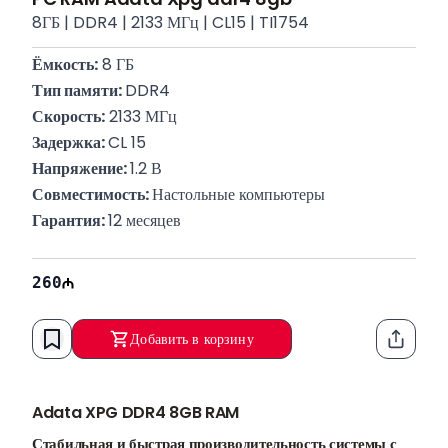
8ГБ | DDR4 | 2133 МГц | CL15 | TI1754
Ёмкость:
 8 ГБ
Тип памяти: 
DDR4
Скорость:
 2133 МГц
Задержка: 
CL 15
Напряжение: 
1.2 В
Совместимость: 
Настольные компьютеры
Гарантия: 
12 месяцев
260
Добавить в корзину
Функци
Adata XPG DDR4 8GB RAM
Стабильная и быстрая производительность системы с