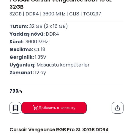
32GB
32GB | DDR4 | 3600 MHz | CL18 | TG0297
Tutum:
 32 GB (2 x 16 GB)
Yaddaş növü:
 DDR4
Sürət:
 3600 MHz
Gecikmə:
 CL 18
Gərginlik:
 1.35V
Uyğunluq:
 Masaüstü kompüterlər
Zəmanət:
 12 ay
790
Добавить в корзину
Функци
Corsair Vengeance RGB Pro SL 32GB DDR4