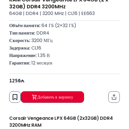
32GB) DDR4 3200MHz
64GB | DDR4 | 3200 MHz | CL16 | EE663
Объём памяти:
 64 ГБ (2×32 ГБ)
Тип памяти:
 DDR4
Скорость:
 3200 МГц
Задержка:
 CL16
Напряжение:
 1.35 В
Гарантия:
 12 месяцев
1250
Добавить в корзину
Функци
Corsair Vengeance LPX 64GB (2x32GB) DDR4
3200MHz RAM