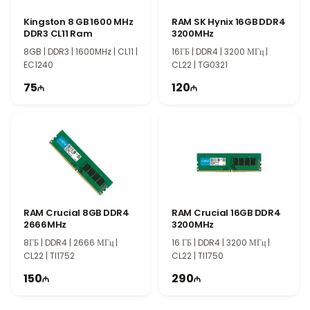
оптимизируя общую производительность компьютера.
Kingston 8 GB 1600 MHz
RAM SK Hynix 16GB DDR4
Отличный выбор для рабочих и
DDR3 CL11 Ram
3200MHz
высокопроизводительных систем
8GB | DDR3 | 1600MHz | CL11 |
16ГБ | DDR4 | 3200 МГц |
Dato 32GB DDR4 3200MHz RAM идеально подходит для
EC1240
CL22 | TG0321
компьютеров с повышенными требованиями к объему памяти,
75
120
рабочих станций и систем, ориентированных на высокую
производительность. Большой объем памяти и высокая частота
обеспечивают комфортную работу в сложных программах и
при многозадачности.
RAM Crucial 8GB DDR4
RAM Crucial 16GB DDR4
2666MHz
3200MHz
8ГБ | DDR4 | 2666 МГц |
16 ГБ | DDR4 | 3200 МГц |
CL22 | TI1752
CL22 | TI1750
150
290