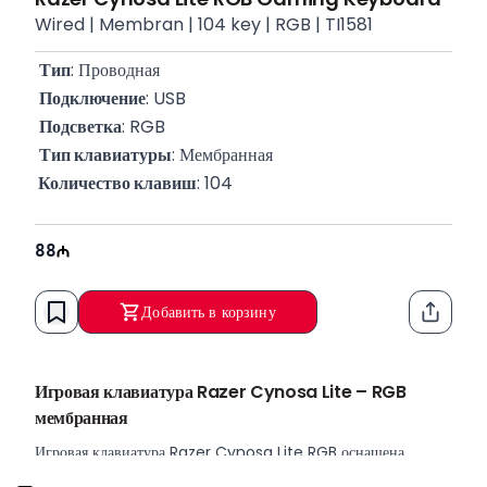
Wired | Membran | 104 key | RGB | TI1581
Тип
: Проводная
Подключение
: USB
Подсветка
: RGB
Тип клавиатуры
: Мембранная
 Количество клавиш
: 104
88
Добавить в корзину
Функци
Игровая клавиатура Razer Cynosa Lite – RGB
мембранная
Игровая клавиатура Razer Cynosa Lite RGB оснащена
высокопроизводительными мембранными клавишами и