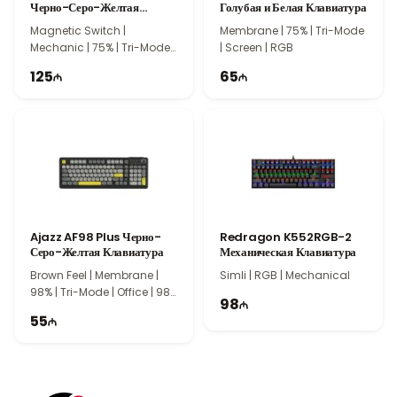
Черно-Серо-Желтая
Голубая и Белая Клавиатура
Механическая Клавиатура
Magnetic Switch |
Membrane | 75% | Tri-Mode
Mechanic | 75% | Tri-Mode |
| Screen | RGB
Gasket | 82 Keys
125
65
Ajazz AF98 Plus Черно-
Redragon K552RGB-2
Серо-Желтая Клавиатура
Механическая Клавиатура
Brown Feel | Membrane |
Simli | RGB | Mechanical
98% | Tri-Mode | Office | 98
98
Keys
55