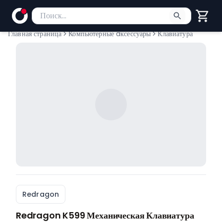
Поиск товаров
Введите минимум 2 символа для поиска. Нажмите Enter
Главная страница
Компьютерные aксессуары
Клавиатура
Redragon
Redragon K599 Механическая Клавиатура