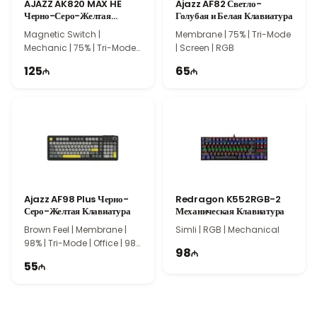
AJAZZ AK820 MAX HE
Ajazz AF82 Светло-
Черно-Серо-Желтая
Голубая и Белая Клавиатура
Механическая Клавиатура
Magnetic Switch |
Membrane | 75% | Tri-Mode
Mechanic | 75% | Tri-Mode |
| Screen | RGB
Gasket | 82 Keys
125
65
Ajazz AF98 Plus Черно-
Redragon K552RGB-2
Серо-Желтая Клавиатура
Механическая Клавиатура
Brown Feel | Membrane |
Simli | RGB | Mechanical
98% | Tri-Mode | Office | 98
98
Keys
55