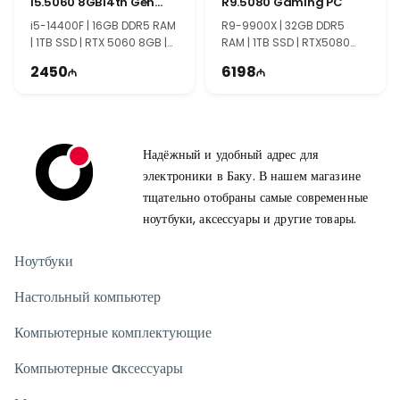
i5.5060 8GB14th Gen
R9.5080 Gaming PC
Gaming PC
i5-14400F | 16GB DDR5 RAM
R9-9900X | 32GB DDR5
| 1TB SSD | RTX 5060 8GB |
RAM | 1TB SSD | RTX5080
750W | TII0014
16GB | 1000W | TII0002
2450
6198
Надёжный и удобный адрес для
электроники в Баку. В нашем магазине
тщательно отобраны самые современные
ноутбуки, аксессуары и другие товары.
Ноутбуки
Настольный компьютер
Компьютерные комплектующие
Компьютерные aксессуары