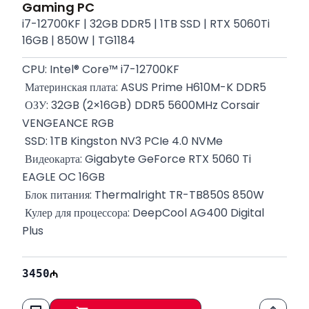
Gaming PC
i7-12700KF | 32GB DDR5 | 1TB SSD | RTX 5060Ti
16GB | 850W | TG1184
CPU: Intel® Core™ i7-12700KF
 Материнская плата: ASUS Prime H610M-K DDR5
 ОЗУ: 32GB (2×16GB) DDR5 5600MHz Corsair 
VENGEANCE RGB
 SSD: 1TB Kingston NV3 PCIe 4.0 NVMe
 Видеокарта: Gigabyte GeForce RTX 5060 Ti 
EAGLE OC 16GB
 Блок питания: Thermalright TR-TB850S 850W
 Кулер для процессора: DeepCool AG400 Digital 
Plus
 Корпус: DeepCool MATREXX 55 MESH V4
 Гарантия: 12 месяцев
3450