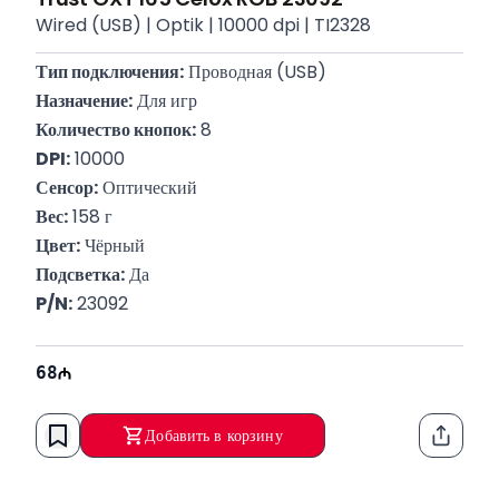
Wired (USB) | Optik | 10000 dpi | TI2328
Тип подключения:
 Проводная (USB)
Назначение:
 Для игр
Количество кнопок:
 8
DPI:
 10000
Сенсор:
 Оптический
Вес:
 158 г
Цвет:
 Чёрный
Подсветка:
 Да
P/N:
 23092
68
Добавить в корзину
Функци