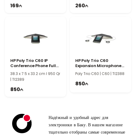
169
260
HP Poly Trio C60 IP
HP Poly Trio C60
Conference Phone Full
Expansion Microphones
Radio and PoE-enabled
85X02AA
38.3 x 7.5 x 33.2 cm l 950 Qr
Poly Trio C60 | C60 | TI2388
849B4AA
| TI2389
850
850
Надёжный и удобный адрес для
электроники в Баку. В нашем магазине
тщательно отобраны самые современные