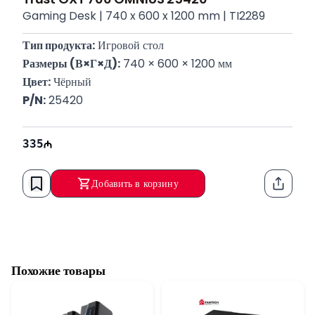
Gaming Desk | 740 x 600 x 1200 mm | TI2289
Тип продукта:
 Игровой стол
Размеры (В×Г×Д):
 740 × 600 × 1200 мм
Цвет:
 Чёрный
P/N:
 25420
335
Добавить в корзину
Функци
Похожие товары