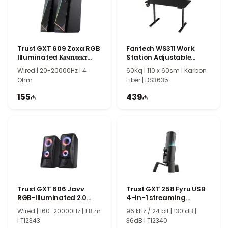
Trust GXT 609 Zoxa RGB
Fantech WS311 Work
Illuminated Комплект
Station Adjustable
Колонок 24070
Rising Black Desk
Wired | 20-20000Hz | 4
60Kq | 110 x 60sm | Karbon
Ohm
Fiber | DS3635
155
439
Trust GXT 606 Javv
Trust GXT 258 Fyru USB
RGB-Illuminated 2.0
4-in-1 streaming
Speaker Set 25108
microphone 23465
Wired | 160-20000Hz | 1.8 m
96 kHz / 24 bit | 130 dB |
| TI2343
36dB | TI2340