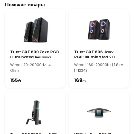
Похожие товары
Trust GXT 609 Zoxa RGB
Trust GXT 606 Javv
Illuminated Комплект
RGB-Illuminated 2.0
Колонок 24070
Speaker Set 25108
Wired | 20-20000Hz | 4
Wired | 160-20000Hz | 1.8 m
Ohm
| TI2343
155
169