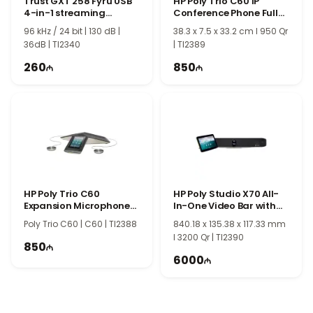
Trust GXT 258 Fyru USB
HP Poly Trio C60 IP
4-in-1 streaming
Conference Phone Full
microphone 23465
Radio and PoE-enabled
96 kHz / 24 bit | 130 dB |
38.3 x 7.5 x 33.2 cm l 950 Qr
849B4AA
36dB | TI2340
| TI2389
260
850
HP Poly Trio C60
HP Poly Studio X70 All-
Expansion Microphones
In-One Video Bar with
85X02AA
TC10 Controller Kit
Poly Trio C60 | C60 | TI2388
840.18 x 135.38 x 117.33 mm
8L531AA
l 3200 Qr | TI2390
850
6000