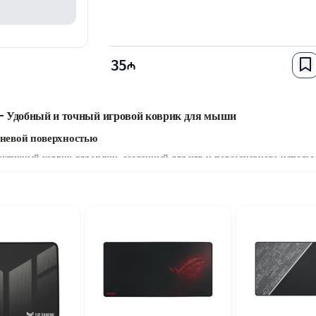
35
 Удобный и точный игровой коврик для мыши
аневой поверхностью
ичный коврик для мыши, созданный для игр и повседневного использо
очное отслеживание. Коврик отлично подходит для мышей с оптическими
альный баланс между компактностью и удобством использования. Коври
ства для комфортного управления мышью. Толщина 3 мм обеспечивает до
ами
я эффективной работы с мышами, оснащенными оптическими сенсорами.
вление как в играх, так и при выполнении повседневных задач.
трукция