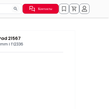
Контакты
ьзуйте стрелки для навигации по результатам.
Pad 21567
 mm I TI2336