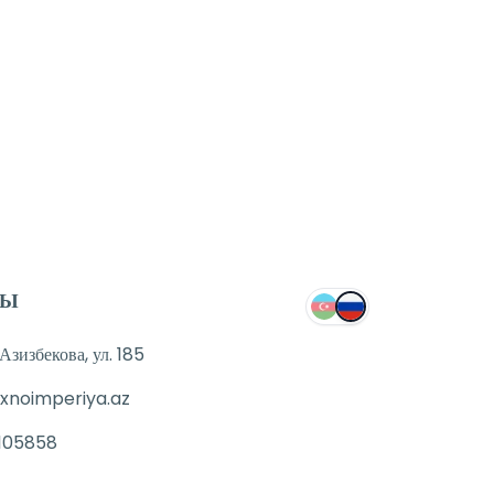
ТЫ
зизбекова, ул. 185
xnoimperiya.az
105858