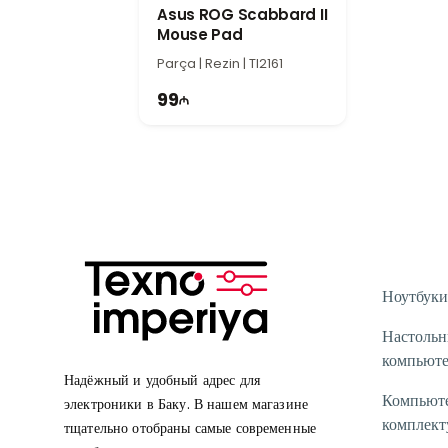
Asus ROG Scabbard II
Mouse Pad
Parça | Rezin | TI2161
99
Ноутбуки
Настоль
компьют
Надёжный и удобный адрес для
Компьют
электроники в Баку. В нашем магазине
комплек
тщательно отобраны самые современные