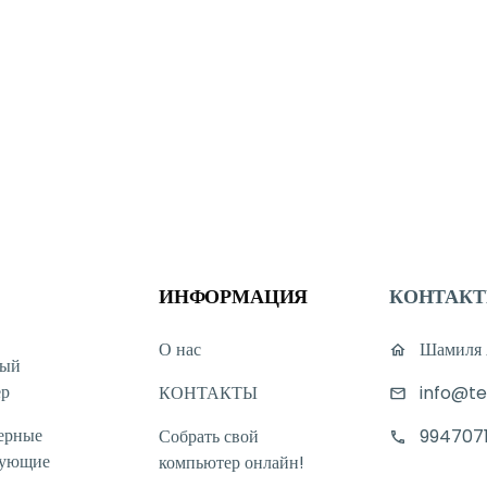
ИНФОРМАЦИЯ
КОНТАК
О нас
Шамиля А
ный
ер
КОНТАКТЫ
info@te
ерные
Собрать свой
994707
тующие
компьютер онлайн!