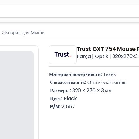
м 2 символа для поиска. Нажмите Enter для отправки или испол
ы
Коврик для Mыши
Trust GXT 754 Mouse 
Parça | Optik | 320x270x3
Материал поверхности:
 Ткань
Совместимость:
 Оптическая мышь
Размеры:
 320 × 270 × 3 мм
Цвет:
 Black
P/N:
 21567