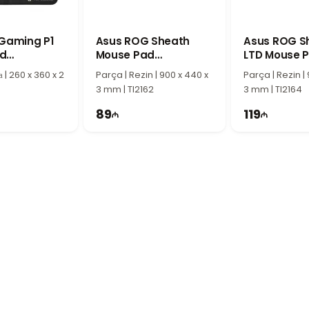
тся удобной поверхностью, оптимальным размером и качественным исп
комфортное и точное управление мышью.
 Gaming P1
Asus ROG Sheath
Asus ROG S
d
Mouse Pad
LTD Mouse 
0-BPUA00
90MP00K1-B0UA00
а | 260 x 360 x 2
Parça | Rezin | 900 x 440 x
Parça | Rezin |
3 mm | TI2162
3 mm | TI2164
89
119