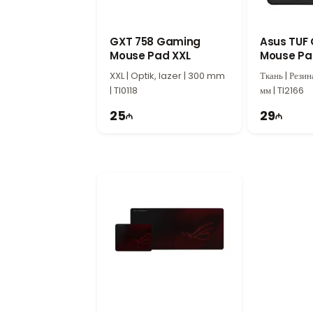
Trust GXT 754 Mouse Pad 21567 отличае
офиса и gaming, обеспечивающий более 
GXT 758 Gaming
Asus TUF
Mouse Pad XXL
Mouse Pa
90MP02G
XXL | Optik, lazer | 300 mm
Ткань | Резин
| TI0118
мм | TI2166
25
29