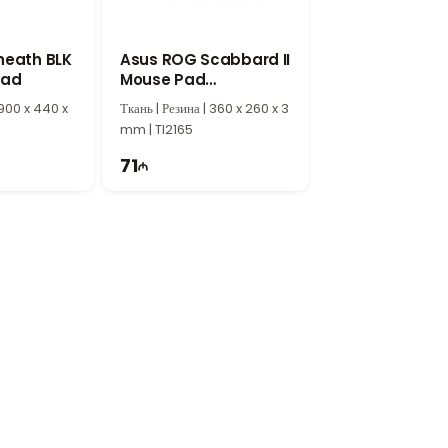
олнением. Это отличный выбор для дома,
heath BLK
Asus ROG Scabbard II
Pad
Mouse Pad
90MP02H0-BPUA00
 900 x 440 x
Ткань | Резина | 360 x 260 x 3
mm | TI2165
71