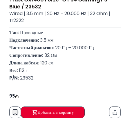
Blue / 23532
Wired | 3.5 mm | 20 Hz – 20.000 Hz | 32 Ohm |
TI2322
Тип:
 Проводные
Подключение:
 3,5 мм
Частотный диапазон:
 20 Гц – 20 000 Гц
Сопротивление:
 32 Ом
Длина кабеля:
 120 см
Вес:
 112 г
P/N:
 23532
95
Добавить в корзину
Функци