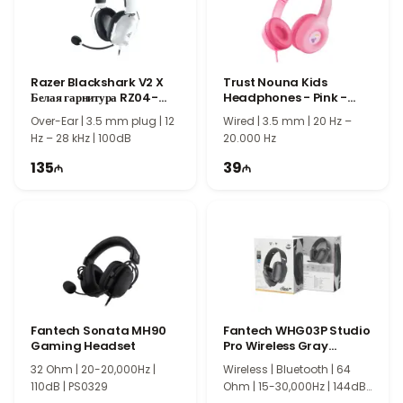
чистую и разборчивую передачу голоса без помех, что
особенно важно в командных играх.
Простое подключение и совместимость
Благодаря разъёму 3.5 мм гарнитура совместима с PS4, PS5,
Razer Blackshark V2 X
Trust Nouna Kids
ПК и другими устройствами. Подключение Plug & Play не
Белая гарнитура RZ04-
Headphones - Pink -
требует дополнительной настройки.
03240700-R3M1
25277
Over-Ear | 3.5 mm plug | 12
Wired | 3.5 mm | 20 Hz –
Hz – 28 kHz | 100dB
20.000 Hz
135
39
Fantech Sonata MH90
Fantech WHG03P Studio
Gaming Headset
Pro Wireless Gray
Headset
32 Ohm | 20-20,000Hz |
Wireless | Bluetooth | 64
110dB | PS0329
Ohm | 15-30,000Hz | 144dB |