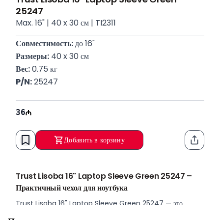
25247
Max. 16" | 40 x 30 см | TI2311
Совместимость:
 до 16"
Размеры:
 40 x 30 см
Вес:
 0.75 кг
P/N:
 25247
36
Добавить в корзину
Функци
Trust Lisoba 16" Laptop Sleeve Green 25247 –
Практичный чехол для ноутбука
Trust Lisoba 16" Laptop Sleeve Green 25247 — это
удобный и легкий чехол, предназначенный для безопасной