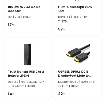
Trust USB-C Hub Halyx 4-Port 24948
8in DVI to VGA Cable
HDMI Cable Sipu 25m
идеальный выбор для всех, кто ищет компактный, надёжный и
Adapter
1,4v
функциональный USB-расширитель.
DVI | VGA | TI1873
HDMI | 1.4 | FHD | 25 m |
TI1875
17
57
Trust Nanga USB Card
UGREEN DP102 10213
Reader 21934
DisplayPort Male to
Male Cable 5m
USB 2.0 | MicroSD, SD | 13 ×
DisplayPort x 2 | 4K@60Hz |
70 × 24mm | TI2301
1.2 | 5m | TI1876
14
22