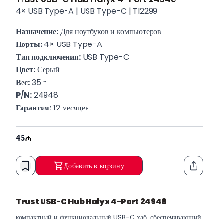
4× USB Type-A | USB Type-C | TI2299
Назначение:
 Для ноутбуков и компьютеров
Порты:
 4× USB Type-A
Тип подключения:
 USB Type-C
Цвет:
 Серый
Вес:
 35 г
P/N:
 24948
Гарантия:
 12 месяцев
45
Добавить в корзину
Функци
Trust USB-C Hub Halyx 4-Port 24948
компактный и функциональный USB-C хаб, обеспечивающий