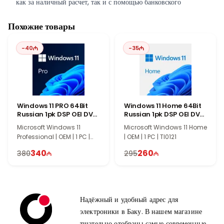
как за наличный расчет, так и с помощью банковского
перевода.
Похожие товары
-
40
-
35
Windows 11 PRO 64Bit
Windows 11 Home 64Bit
Russian 1pk DSP OEI DVD
Russian 1pk DSP OEI DVD
(FQC-10547)
(KW9-00651)
Microsoft Windows 11
Microsoft Windows 11 Home
Professional | OEM | 1 PC |
| OEM | 1 PC | TI0121
TI0122
340
260
380
295
Надёжный и удобный адрес для
электроники в Баку. В нашем магазине
тщательно отобраны самые современные