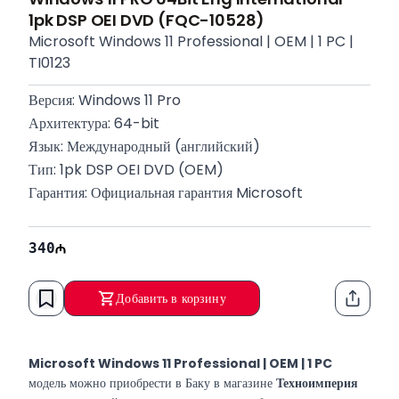
1pk DSP OEI DVD (FQC-10528)
Microsoft Windows 11 Professional | OEM | 1 PC |
TI0123
Версия: Windows 11 Pro
Архитектура: 64-bit
Язык: Международный (английский)
Тип: 1pk DSP OEI DVD (OEM)
Гарантия: Официальная гарантия Microsoft
340
Добавить в корзину
Функци
Microsoft Windows 11 Professional | OEM | 1 PC
модель можно приобрести в Баку в магазине
Техноимперия