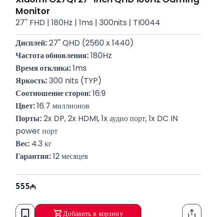
Monitor
27'' FHD | 180Hz | 1ms | 300nits | TI0044
Дисплей:
 27" QHD (2560 x 1440)
Частота обновления:
 180Hz
Время отклика:
 1ms
Яркость:
 300 nits (TYP)
Соотношение сторон:
 16:9
Цвет:
 16.7 миллионов
Порты:
 2x DP, 2x HDMI, 1x аудио порт, 1x DC IN 
power порт
Вес:
 4.3 кг
Гарантия:
 12 месяцев
555
Добавить в корзину