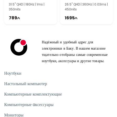
Игровой Монитор
Монитор 90LM0AN0-
31.5" QHD | 180Hz | 1ms |
26.5" QHD | 360Hz | 0.03ms |
90LM0AC0-B01970
B01970
350nits
450nits
789
1695
Надёжный и удобный адрес для
электроники в Баку. В нашем магазине
тщательно отобраны самые современные
ноутбуки, аксессуары и другие товары.
Ноутбуки
Настольный компьютер
Компьютерные комплектующие
Компьютерные aксессуары
Мониторы