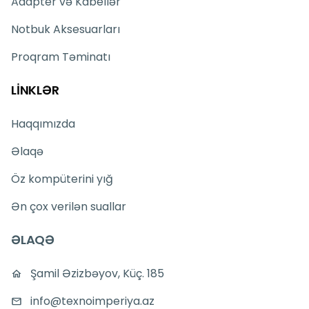
Adapter və Kabellər
Notbuk Aksesuarları
Proqram Təminatı
LİNKLƏR
Haqqımızda
Əlaqə
Öz kompüterini yığ
Ən çox verilən suallar
ƏLAQƏ
Şamil Əzizbəyov, Küç. 185
info@texnoimperiya.az