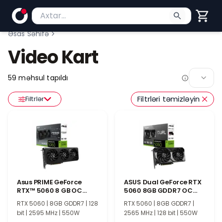
Məhsul axtar
Axtarış üçün ən azı 2 simvol yazın. Göndərmək üç
Əsas Səhifə
Video Kart
59
məhsul tapıldı
Filtrləri təmizləyin
Filtrlər
Asus PRIME GeForce
ASUS Dual GeForce RTX
RTX™ 5060 8 GB OC
5060 8GB GDDR7 OC
90YV0N10-M0NA00
Edition
RTX 5060 | 8GB GDDR7 | 128
RTX 5060 | 8GB GDDR7 |
bit | 2595 MHz | 550W
2565 MHz | 128 bit | 550W