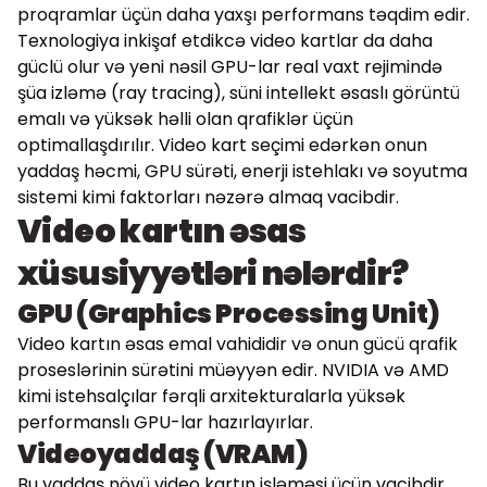
proqramlar üçün daha yaxşı performans təqdim edir.
Texnologiya inkişaf etdikcə video kartlar da daha
güclü olur və yeni nəsil GPU-lar real vaxt rejimində
şüa izləmə (ray tracing), süni intellekt əsaslı görüntü
emalı və yüksək həlli olan qrafiklər üçün
optimallaşdırılır. Video kart seçimi edərkən onun
yaddaş həcmi, GPU sürəti, enerji istehlakı və soyutma
sistemi kimi faktorları nəzərə almaq vacibdir.
Video kartın əsas
xüsusiyyətləri nələrdir?
GPU (Graphics Processing Unit)
Video kartın əsas emal vahididir və onun gücü qrafik
proseslərinin sürətini müəyyən edir. NVIDIA və AMD
kimi istehsalçılar fərqli arxitekturalarla yüksək
performanslı GPU-lar hazırlayırlar.
Videoyaddaş (VRAM)
Bu yaddaş növü video kartın işləməsi üçün vacibdir.