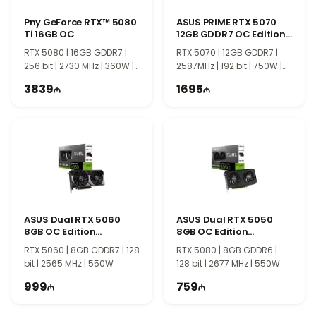
Pny GeForce RTX™ 5080
ASUS PRIME RTX 5070
Ti 16GB OC
12GB GDDR7 OC Edition
90YV0M10-M0NA00
RTX 5080 | 16GB GDDR7 |
RTX 5070 | 12GB GDDR7 |
256 bit | 2730 MHz | 360W |
2587MHz | 192 bit | 750W |
TI1250
PCIE 5.0
3839
1695
ASUS Dual RTX 5060
ASUS Dual RTX 5050
8GB OC Edition
8GB OC Edition
90YV0N12-M0NA00
90YV0N72-M0NA00
RTX 5060 | 8GB GDDR7 | 128
RTX 5080 | 8GB GDDR6 |
bit | 2565 MHz | 550W
128 bit | 2677 MHz | 550W
999
759