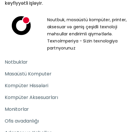
keyfiyyətli işləyir.
Noutbuk, masaüstü kompüter, printer,
aksesuar və geniş çeşidli texnoloji
məhsullar endirimli qiymətlərlə.
Texnoİmperiya - Sizin texnologiya
partnyorunuz
Notbuklar
Masaüstü Komputer
Kompüter Hissələri
Kompüter Aksesuarları
Monitorlar
Ofis avadanlığı