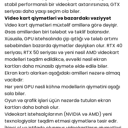
stabil performanslı bir videokart axtarırsınızsa, GTX
seriyası daha yaxşı seçim ola bilər.
Video kart qiymətləri və bazardakı vəziyyət
Video kart qiymətləri müxtəlif amillərə görə dəyişir.
Əsas amillərdən biri tələbat və təklif balansıdır.
Xüsusilə, GPU istehsalında çip qıtlığı və tələb artımı
səbəbindən bazarda qiymətlər dəyişkən olur. RTX 40
seriyası, RTX 50 seriyası və yeni nəsil AMD videokart
modelləri təqdim edildikcə, əvvəlki nəsil ekran
kartları daha münasib qiymətə əldə edilə bilər.
Ekran kartı alarkən aşağıdakı amilləri nəzərə almaq
vacibdir:
Hər yeni GPU nəsli köhnə modellərin qiymətini aşağı
sala bilər.
Oyun və qrafik işləri üçün nəzərdə tutulan ekran
kartları daha bahalı olur.
Videokart istehsalçılarının (NVIDIA və AMD) yeni
texnologiyalar təqdim etməsi qiymətlərə təsir edir.
İkinci əl və istifadə olunmuş videokartların qiymətləri