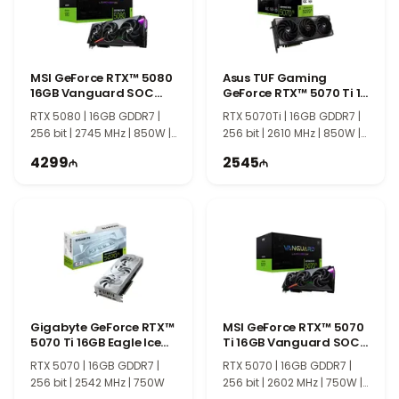
MSI GeForce RTX™ 5080
Asus TUF Gaming
16GB Vanguard SOC
GeForce RTX™ 5070 Ti 16
Launch
GB OC 90YV0MD0-
RTX 5080 | 16GB GDDR7 |
RTX 5070Ti | 16GB GDDR7 |
M0NA00
256 bit | 2745 MHz | 850W |
256 bit | 2610 MHz | 850W |
TI1215
TI2150
4299
2545
Gigabyte GeForce RTX™
MSI GeForce RTX™ 5070
5070 Ti 16GB Eagle Ice
Ti 16GB Vanguard SOC
SFF OC
Launch
RTX 5070 | 16GB GDDR7 |
RTX 5070 | 16GB GDDR7 |
256 bit | 2542 MHz | 750W
256 bit | 2602 MHz | 750W |