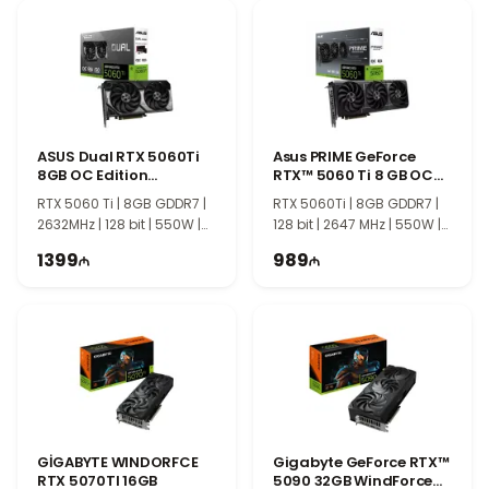
ASUS Dual RTX 5060Ti
Asus PRIME GeForce
8GB OC Edition
RTX™ 5060 Ti 8 GB OC
90YV0MP2-M0NA00
90YV0MP0-M0NA00
RTX 5060 Ti | 8GB GDDR7 |
RTX 5060Ti | 8GB GDDR7 |
2632MHz | 128 bit | 550W |
128 bit | 2647 MHz | 550W |
PCIE 5.0
TI2147
1399
989
GİGABYTE WINDORFCE
Gigabyte GeForce RTX™
RTX 5070TI 16GB
5090 32GB WindForce