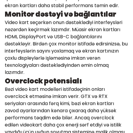
ekran kartları daha stabil performans təmin edir.
Monitor dəstəyi və bağlantılar
Video kart seçərkən onun dəstəklədiyi interfeysləri
nəzərdən keçirmək lazımdır. Müasir ekran kartları
HDMI, DisplayPort və USB-C bağlantılarını
dəstəkləyir. Birdən çox monitor istifadə edirsinizsə, bu
interfeyslərin sayını yoxlamaq və ekran kartınızın
çoxlu displeylərlə işləməsinə imkan verən
texnologiyaları dəstəklədiyindən əmin olmaq
lazımdır.
Overclock potensialı
Bəzi video kart modelləri istifadəçinin onları
overclock etməsinə imkan verir. GTX və RTX
seriyaları arasında fərq kimi, bəzi ekran kartları
zavod ayarlarından kənara çıxaraq daha yüksək
performans təqdim edə bilər. Ancaq overclock
edilən videokart daha çox enerji sərf etdiyi və istilik
yaydığı üçün uyğun soyutma sisteminə malik olması