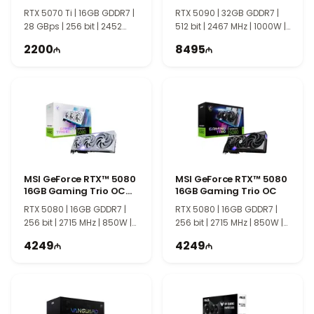
OC
RTX 5070 Ti | 16GB GDDR7 |
RTX 5090 | 32GB GDDR7 |
28 GBps | 256 bit | 2452
512 bit | 2467 MHz | 1000W |
MHz | 750W | TI2110
TI1214
2200
8495
MSI GeForce RTX™ 5080
MSI GeForce RTX™ 5080
16GB Gaming Trio OC
16GB Gaming Trio OC
White
RTX 5080 | 16GB GDDR7 |
RTX 5080 | 16GB GDDR7 |
256 bit | 2715 MHz | 850W |
256 bit | 2715 MHz | 850W |
TI1251
TI1252
4249
4249