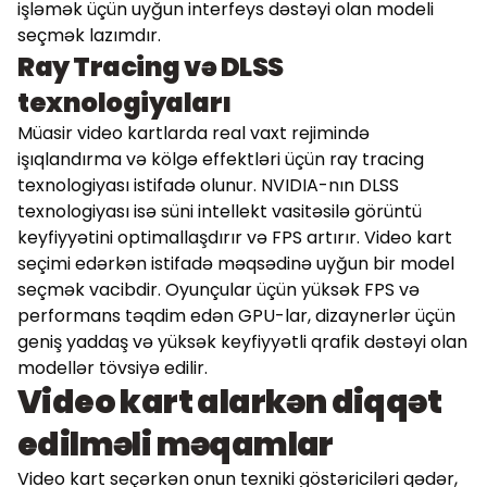
işləmək üçün uyğun interfeys dəstəyi olan modeli
seçmək lazımdır.
Ray Tracing və DLSS
texnologiyaları
Müasir video kartlarda real vaxt rejimində
işıqlandırma və kölgə effektləri üçün ray tracing
texnologiyası istifadə olunur. NVIDIA-nın DLSS
texnologiyası isə süni intellekt vasitəsilə görüntü
keyfiyyətini optimallaşdırır və FPS artırır. Video kart
seçimi edərkən istifadə məqsədinə uyğun bir model
seçmək vacibdir. Oyunçular üçün yüksək FPS və
performans təqdim edən GPU-lar, dizaynerlər üçün
geniş yaddaş və yüksək keyfiyyətli qrafik dəstəyi olan
modellər tövsiyə edilir.
Video kart alarkən diqqət
edilməli məqamlar
Video kart seçərkən onun texniki göstəriciləri qədər,