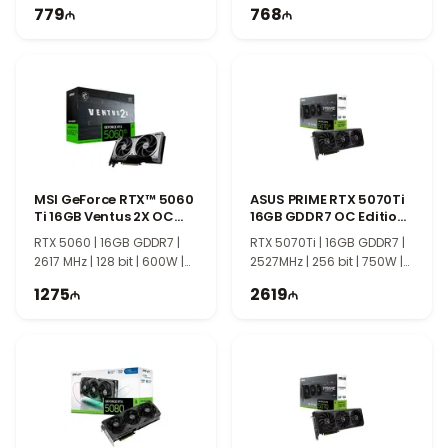
779
768
MSI GeForce RTX™ 5060
ASUS PRIME RTX 5070Ti
Ti 16GB Ventus 2X OC
16GB GDDR7 OC Edition
Plus
90YV0MF0-M0NA00
RTX 5060 | 16GB GDDR7 |
RTX 5070Ti | 16GB GDDR7 |
2617 MHz | 128 bit | 600W |
2527MHz | 256 bit | 750W |
TI1204
PCIE 5.0
1275
2619