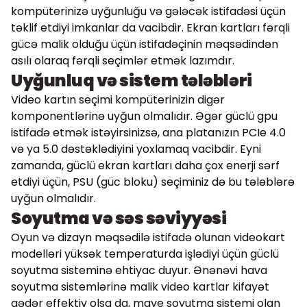
kompüterinizə uyğunluğu və gələcək istifadəsi üçün
təklif etdiyi imkanlar da vacibdir. Ekran kartları fərqli
gücə malik olduğu üçün istifadəçinin məqsədindən
asılı olaraq fərqli seçimlər etmək lazımdır.
Uyğunluq və sistem tələbləri
Video kartın seçimi kompüterinizin digər
komponentlərinə uyğun olmalıdır. Əgər güclü gpu
istifadə etmək istəyirsinizsə, ana platanızın PCIe 4.0
və ya 5.0 dəstəklədiyini yoxlamaq vacibdir. Eyni
zamanda, güclü ekran kartları daha çox enerji sərf
etdiyi üçün, PSU (güc bloku) seçiminiz də bu tələblərə
uyğun olmalıdır.
Soyutma və səs səviyyəsi
Oyun və dizayn məqsədilə istifadə olunan videokart
modelləri yüksək temperaturda işlədiyi üçün güclü
soyutma sisteminə ehtiyac duyur. Ənənəvi hava
soyutma sistemlərinə malik video kartlar kifayət
qədər effektiv olsa da, maye soyutma sistemi olan