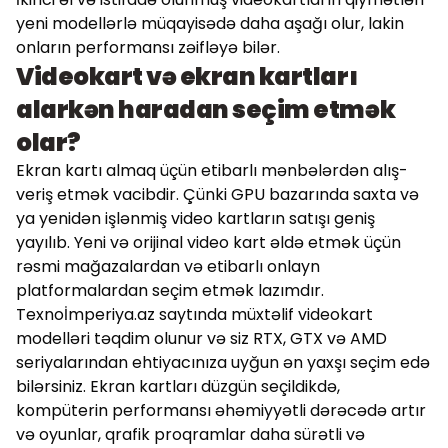
yeni modellərlə müqayisədə daha aşağı olur, lakin
onların performansı zəifləyə bilər.
Videokart və ekran kartları
alarkən haradan seçim etmək
olar?
Ekran kartı almaq üçün etibarlı mənbələrdən alış-
veriş etmək vacibdir. Çünki GPU bazarında saxta və
ya yenidən işlənmiş video kartların satışı geniş
yayılıb. Yeni və orijinal video kart əldə etmək üçün
rəsmi mağazalardan və etibarlı onlayn
platformalardan seçim etmək lazımdır.
Texnoİmperiya.az saytında müxtəlif videokart
modelləri təqdim olunur və siz RTX, GTX və AMD
seriyalarından ehtiyacınıza uyğun ən yaxşı seçim edə
bilərsiniz. Ekran kartları düzgün seçildikdə,
kompüterin performansı əhəmiyyətli dərəcədə artır
və oyunlar, qrafik proqramlar daha sürətli və