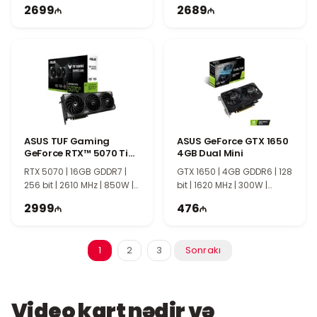
TI1243
2699
2689
ASUS TUF Gaming
ASUS GeForce GTX 1650
GeForce RTX™ 5070 Ti
4GB Dual Mini
16GB
RTX 5070 | 16GB GDDR7 |
GTX 1650 | 4GB GDDR6 | 128
256 bit | 2610 MHz | 850W |
bit | 1620 MHz | 300W |
TI1253
TI1304
2999
476
1
2
3
Sonrakı
Video kart nədir və