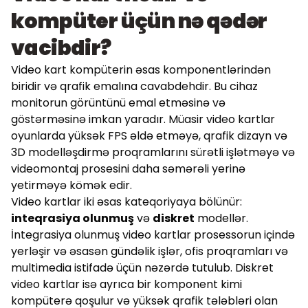
kompüter üçün nə qədər
vacibdir?
Video kart kompüterin əsas komponentlərindən
biridir və qrafik emalına cavabdehdir. Bu cihaz
monitorun görüntünü emal etməsinə və
göstərməsinə imkan yaradır. Müasir video kartlar
oyunlarda yüksək FPS əldə etməyə, qrafik dizayn və
3D modelləşdirmə proqramlarını sürətli işlətməyə və
videomontaj prosesini daha səmərəli yerinə
yetirməyə kömək edir.
Video kartlar iki əsas kateqoriyaya bölünür:
inteqrasiya olunmuş
və
diskret
modellər.
İntegrasiya olunmuş video kartlar prosessorun içində
yerləşir və əsasən gündəlik işlər, ofis proqramları və
multimedia istifadə üçün nəzərdə tutulub. Diskret
video kartlar isə ayrıca bir komponent kimi
kompüterə qoşulur və yüksək qrafik tələbləri olan