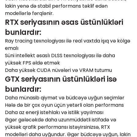
lakin yenə də stabil performans təklif edən
modellərlə fərqlənir.
RTX seriyasının əsas üstünlükləri
bunlardır:
Ray tracing texnologiyası ilə real vaxtda işıq və kölgə
emalı
Süni intellekt əsaslı DLSS texnologiyası ilə daha
yüksək FPS əldə etmək
Daha yüksək CUDA nüvələri və VRAM tutumu
GTX seriyasının üstünlükləri isə
bunlardır:
Daha münasib qiymət və büdcəyə uyğun seçimlər
Hələ də bir çox oyun üçün yetərli olan performans
Daha az enerji istehlakı və istilik yayılması
Əgər gələcəkdə daha uzunmüddətli istifadə və
yüksək qrafik performansı istəyirsinizsə, RTX
modelləri daha uyğundur. Əgər büdcəyə uyğun, lakin