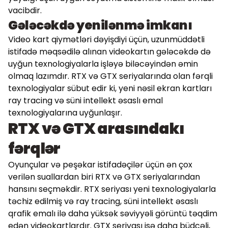
vacibdir.
Gələcəkdə yenilənmə imkanı
Video kart qiymətləri dəyişdiyi üçün, uzunmüddətli
istifadə məqsədilə alınan videokartın gələcəkdə də
uyğun texnologiyalarla işləyə biləcəyindən əmin
olmaq lazımdır. RTX və GTX seriyalarında olan fərqli
texnologiyalar sübut edir ki, yeni nəsil ekran kartları
ray tracing və süni intellekt əsaslı emal
texnologiyalarına uyğunlaşır.
RTX və GTX arasındakı
fərqlər
Oyunçular və peşəkar istifadəçilər üçün ən çox
verilən suallardan biri RTX və GTX seriyalarından
hansını seçməkdir. RTX seriyası yeni texnologiyalarla
təchiz edilmiş və ray tracing, süni intellekt əsaslı
qrafik emalı ilə daha yüksək səviyyəli görüntü təqdim
edən videokartlardır. GTX seriyası isə daha büdcəli,