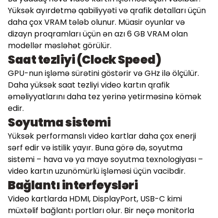
Yüksək ayırdetmə qabiliyyəti və qrafik detalları üçün
daha çox VRAM tələb olunur. Müasir oyunlar və
dizayn proqramları üçün ən azı 6 GB VRAM olan
modellər məsləhət görülür.
Saat tezliyi (Clock Speed)
GPU-nun işləmə sürətini göstərir və GHz ilə ölçülür.
Daha yüksək saat tezliyi video kartın qrafik
əməliyyatlarını daha tez yerinə yetirməsinə kömək
edir.
Soyutma sistemi
Yüksək performanslı video kartlar daha çox enerji
sərf edir və istilik yayır. Buna görə də, soyutma
sistemi – hava və ya maye soyutma texnologiyası –
video kartın uzunömürlü işləməsi üçün vacibdir.
Bağlantı interfeysləri
Video kartlarda HDMI, DisplayPort, USB-C kimi
müxtəlif bağlantı portları olur. Bir neçə monitorla