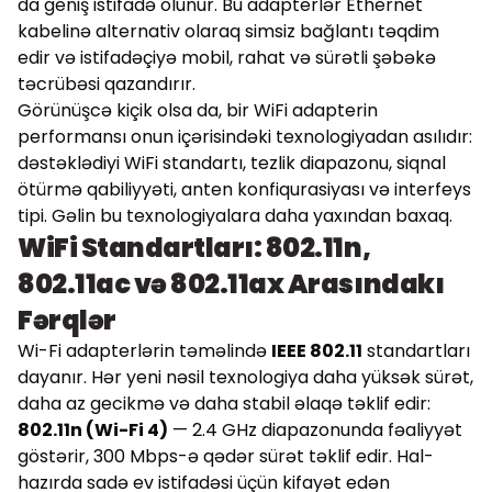
da geniş istifadə olunur. Bu adapterlər Ethernet
kabelinə alternativ olaraq simsiz bağlantı təqdim
edir və istifadəçiyə mobil, rahat və sürətli şəbəkə
təcrübəsi qazandırır.
Görünüşcə kiçik olsa da, bir WiFi adapterin
performansı onun içərisindəki texnologiyadan asılıdır:
dəstəklədiyi WiFi standartı, tezlik diapazonu, siqnal
ötürmə qabiliyyəti, anten konfiqurasiyası və interfeys
tipi. Gəlin bu texnologiyalara daha yaxından baxaq.
WiFi Standartları: 802.11n,
802.11ac və 802.11ax Arasındakı
Fərqlər
Wi-Fi adapterlərin təməlində
IEEE 802.11
standartları
dayanır. Hər yeni nəsil texnologiya daha yüksək sürət,
daha az gecikmə və daha stabil əlaqə təklif edir:
802.11n (Wi-Fi 4)
— 2.4 GHz diapazonunda fəaliyyət
göstərir, 300 Mbps-ə qədər sürət təklif edir. Hal-
hazırda sadə ev istifadəsi üçün kifayət edən