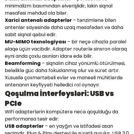
minimalizm baxımından əlverişlidir, lakin siqnal
məsafəsi məhdud ola bilər.
Xarici antenalı adapterlər
– tənzimlənə bilən
antenlər sayəsində daha uzaq məsafədən və daha
sabit siqnal qəbul edir.
MU-MIMO texnologiyası
– bir neçə cihazla paralel
əlaqə üçün vacibdir. Adapter routerlə sinxron olaraq
eyni anda çoxlu axınları idarə edə bilir.
Beamforming
– siqnalın cihaz yönümlü ötürülməsi,
beləliklə güc daha fokuslanmış olur və sürət artır.
Xüsusilə çoxmərtəbəli evlər və maneəli mühitlərdə
antenanın keyfiyyəti həlledici rol oynayır.
Qoşulma İnterfeysləri: USB vs
PCIe
WiFi adapterlərin kompüterə necə qoşulduğu da
performansa təsir edir:
USB adapterlər
– ən yayğın və istifadəsi asan
seçimdir. Plug & Play dəstəyi ilə sürətli qurulur. USB 3.0