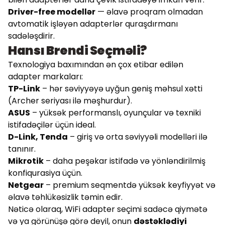
Driver-free modellər
— əlavə proqram olmadan
avtomatik işləyən adapterlər quraşdırmanı
sadələşdirir.
Hansı Brendi Seçməli?
Texnologiya baxımından ən çox etibar edilən
adapter markaları:
TP-Link
– hər səviyyəyə uyğun geniş məhsul xətti
(Archer seriyası ilə məşhurdur).
ASUS
– yüksək performanslı, oyunçular və texniki
istifadəçilər üçün ideal.
D-Link, Tenda
– giriş və orta səviyyəli modelləri ilə
tanınır.
Mikrotik
– daha peşəkar istifadə və yönləndirilmiş
konfiqurasiya üçün.
Netgear
– premium seqmentdə yüksək keyfiyyət və
əlavə təhlükəsizlik təmin edir.
Nəticə olaraq, WiFi adapter seçimi sadəcə qiymətə
və ya görünüşə görə deyil, onun
dəstəklədiyi