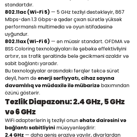
standartdır.
802.11ac (Wi-Fi 5)
— 5 GHz tezliyi dəstəkləyir, 867
Mbps-dən 1.3 Gbps-ə qədər çıxan sürətlə yüksək
performanslı multimedia və oyun istifadəsinə
uyğundur.
802.11ax (Wi-Fi 6)
— ən müasir standart. OFDMA və
BSS Coloring texnologiyaları ilə şəbəkə effektivliyini
artırır, sıx trafik şəraitində belə gecikməni azaldır və
sabit bağlantı yaradır.
Bu texnologiyalar arasındakı fərqlər təkcə sürət
deyil, həm də
enerji sərfiyyatı, cihaz sayına
davamlılıq və müdaxilə ilə mübarizə
baxımından
özünü göstərir.
Tezlik Diapazonu: 2.4 GHz, 5 GHz
və 6 GHz
WiFi adapterlərin iş tezliyi onun
əhatə dairəsini və
bağlantı sabitliyini
müəyyənləşdirir:
2.4 GHz
— daha geniş əraziyə yayılır, divarlardan