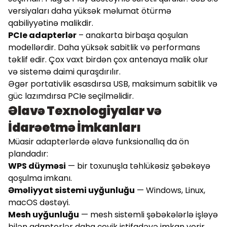
versiyaları daha yüksək məlumat ötürmə
qabiliyyətinə malikdir.
PCIe adapterlər
– anakarta birbaşa qoşulan
modellərdir. Daha yüksək sabitlik və performans
təklif edir. Çox vaxt birdən çox antenaya malik olur
və sistemə daimi quraşdırılır.
Əgər portativlik əsasdırsa USB, maksimum sabitlik və
güc lazımdırsa PCIe seçilməlidir.
Əlavə Texnologiyalar və
İdarəetmə İmkanları
Müasir adapterlərdə əlavə funksionallıq da ön
plandadır:
WPS düyməsi
— bir toxunuşla təhlükəsiz şəbəkəyə
qoşulma imkanı.
Əməliyyat sistemi uyğunluğu
— Windows, Linux,
macOS dəstəyi.
Mesh uyğunluğu
— mesh sistemli şəbəkələrlə işləyə
bilən adapterlər daha çevik istifadəyə imkan verir.