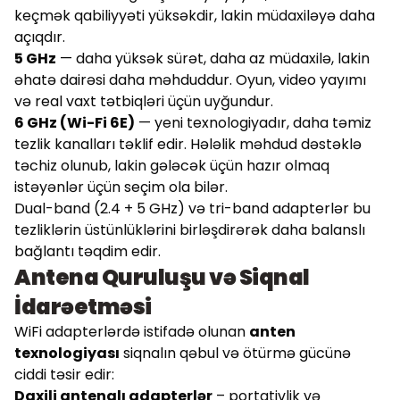
keçmək qabiliyyəti yüksəkdir, lakin müdaxiləyə daha
açıqdır.
5 GHz
— daha yüksək sürət, daha az müdaxilə, lakin
əhatə dairəsi daha məhduddur. Oyun, video yayımı
və real vaxt tətbiqləri üçün uyğundur.
6 GHz (Wi-Fi 6E)
— yeni texnologiyadır, daha təmiz
tezlik kanalları təklif edir. Hələlik məhdud dəstəklə
təchiz olunub, lakin gələcək üçün hazır olmaq
istəyənlər üçün seçim ola bilər.
Dual-band (2.4 + 5 GHz) və tri-band adapterlər bu
tezliklərin üstünlüklərini birləşdirərək daha balanslı
bağlantı təqdim edir.
Antena Quruluşu və Siqnal
İdarəetməsi
WiFi adapterlərdə istifadə olunan
anten
texnologiyası
siqnalın qəbul və ötürmə gücünə
ciddi təsir edir:
Daxili antenalı adapterlər
– portativlik və