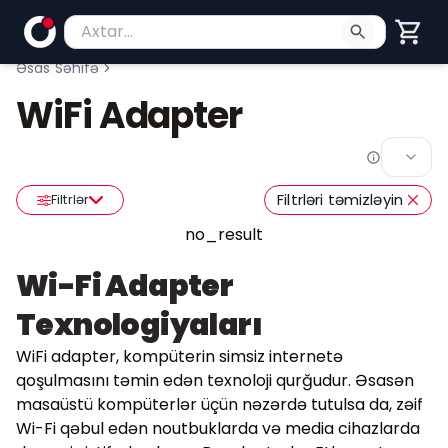
Məhsul axtar
Axtarış üçün ən azı 2 simvol yazın. Göndərmək üç
Əsas Səhifə
WiFi Adapter
Filtrləri təmizləyin
Filtrlər
no_result
Wi-Fi Adapter
Texnologiyaları
WiFi adapter, kompüterin simsiz internetə
qoşulmasını təmin edən texnoloji qurğudur. Əsasən
masaüstü kompüterlər üçün nəzərdə tutulsa da, zəif
Wi-Fi qəbul edən noutbuklarda və media cihazlarda