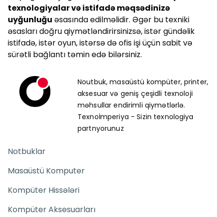
texnologiyalar və istifadə məqsədinizə
uyğunluğu
əsasında edilməlidir. Əgər bu texniki
əsasları doğru qiymətləndirirsinizsə, istər gündəlik
istifadə, istər oyun, istərsə də ofis işi üçün sabit və
sürətli bağlantı təmin edə bilərsiniz.
Noutbuk, masaüstü kompüter, printer,
aksesuar və geniş çeşidli texnoloji
məhsullar endirimli qiymətlərlə.
Texnoİmperiya - Sizin texnologiya
partnyorunuz
Notbuklar
Masaüstü Komputer
Kompüter Hissələri
Kompüter Aksesuarları