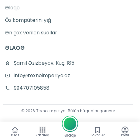
Əlaqə
Öz kompüterini yığ
Ən çox verilən suallar
ƏLAQƏ
Şamil Əzizbəyov, Küç. 185
info@texnoimperiya.az
994707105858
©
2026
Texno İmperiya
.
Bütün hüquqlar qorunur
Əlaqə
Əsas
Kataloq
Favorilər
Profil