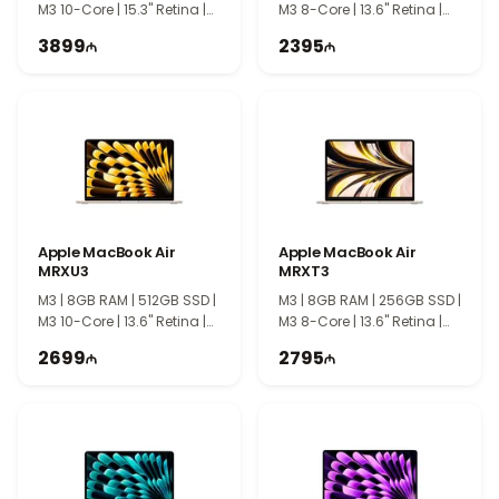
M3 10-Core | 15.3" Retina |
M3 8-Core | 13.6" Retina |
TI1053
TI1044
3899
2395
Apple MacBook Air
Apple MacBook Air
MRXU3
MRXT3
M3 | 8GB RAM | 512GB SSD |
M3 | 8GB RAM | 256GB SSD |
M3 10-Core | 13.6" Retina |
M3 8-Core | 13.6" Retina |
TI1047
TI1045
2699
2795