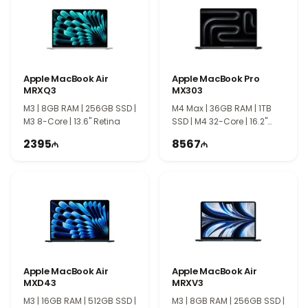
Apple MacBook Air
Apple MacBook Pro
MRXQ3
MX303
M3 | 8GB RAM | 256GB SSD |
M4 Max | 36GB RAM | 1TB
M3 8-Core | 13.6" Retina
SSD | M4 32-Core | 16.2"
Retina | 120Hz | TI1067
2395
8567
Apple MacBook Air
Apple MacBook Air
MXD43
MRXV3
M3 | 16GB RAM | 512GB SSD |
M3 | 8GB RAM | 256GB SSD |