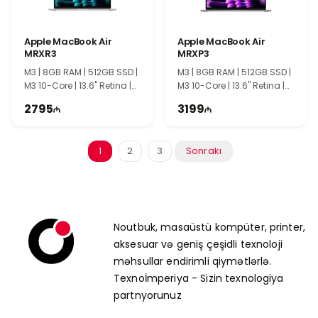
Apple MacBook Air
Apple MacBook Air
MRXR3
MRXP3
M3 | 8GB RAM | 512GB SSD |
M3 | 8GB RAM | 512GB SSD |
M3 10-Core | 13.6" Retina |
M3 10-Core | 13.6" Retina |
TI1049
TI1048
2795
3199
1
2
3
Sonrakı
Noutbuk, masaüstü kompüter, printer,
aksesuar və geniş çeşidli texnoloji
məhsullar endirimli qiymətlərlə.
Texnoİmperiya - Sizin texnologiya
partnyorunuz