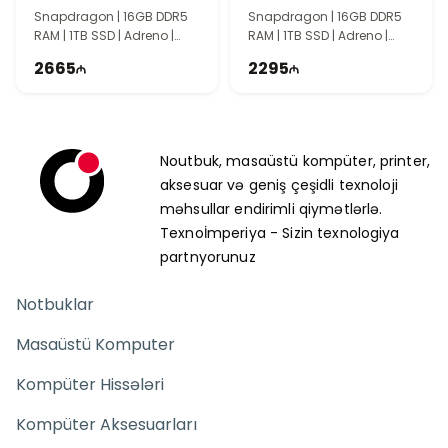
90NB14Q2-M005E0
90NB14Q2-M005F0
Snapdragon | 16GB DDR5
Snapdragon | 16GB DDR5
RAM | 1TB SSD | Adreno |
RAM | 1TB SSD | Adreno |
15.6" 2.8K | 120Hz
15.6″ 3K | 120Hz | Win11
2665
2295
Noutbuk, masaüstü kompüter, printer,
aksesuar və geniş çeşidli texnoloji
məhsullar endirimli qiymətlərlə.
Texnoİmperiya - Sizin texnologiya
partnyorunuz
Notbuklar
Masaüstü Komputer
Kompüter Hissələri
Kompüter Aksesuarları