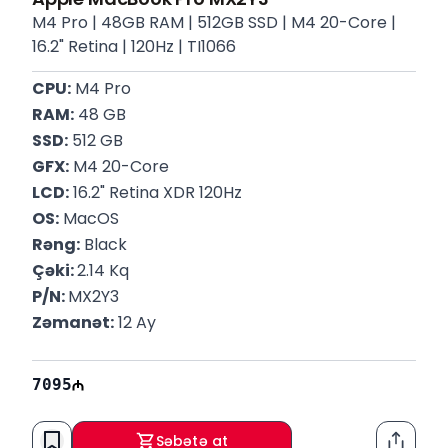
M4 Pro | 48GB RAM | 512GB SSD | M4 20-Core |
16.2" Retina | 120Hz | TI1066
CPU:
 M4 Pro
RAM:
 48 GB
SSD:
 512 GB
GFX:
 M4 20-Core
LCD:
 16.2" Retina XDR 120Hz
OS:
 MacOS
Rəng:
 Black
Çəki: 
2.14 Kq
P/N: 
MX2Y3
Zəmanət:
 12 Ay
7095
Səbətə at