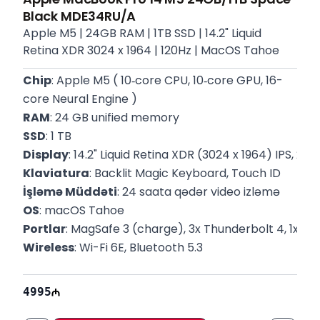
Black MDE34RU/A
Apple M5 | 24GB RAM | 1TB SSD | 14.2" Liquid
Retina XDR 3024 x 1964 | 120Hz | MacOS Tahoe
Chip
: Apple M5 ( 10‑core CPU, 10‑core GPU, 16-
core Neural Engine )
RAM
: 24 GB unified memory
SSD
: 1 TB
Display
: 14.2" Liquid Retina XDR (3024 x 1964) IPS, 254
Klaviatura
: Backlit Magic Keyboard, Touch ID
İşləmə Müddəti
: 24 saata qədər video izləmə
OS
: macOS Tahoe
Portlar
: MagSafe 3 (charge), 3x Thunderbolt 4, 1x 3.
Wireless
: Wi-Fi 6E, Bluetooth 5.3
Çəki
: 1.55 Kq
Rəng
: Space Black
4995
P/N
: MDE34RU/A