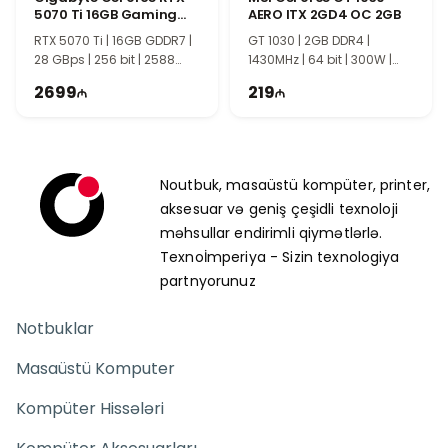
5070 Ti 16GB Gaming
AERO ITX 2GD4 OC 2GB
OC
RTX 5070 Ti | 16GB GDDR7 |
GT 1030 | 2GB DDR4 |
28 GBps | 256 bit | 2588
1430MHz | 64 bit | 300W |
MHz | 750W | TG1462
TI2108
2699
219
Noutbuk, masaüstü kompüter, printer,
aksesuar və geniş çeşidli texnoloji
məhsullar endirimli qiymətlərlə.
Texnoİmperiya - Sizin texnologiya
partnyorunuz
Notbuklar
Masaüstü Komputer
Kompüter Hissələri