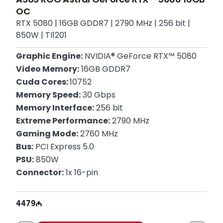
OC
RTX 5080 | 16GB GDDR7 | 2790 MHz | 256 bit |
850W | TI1201
Graphic Engine:
 NVIDIA® GeForce RTX™ 5080
Video Memory:
 16GB GDDR7
Cuda Cores: 
10752
Memory Speed:
 30 Gbps
Memory Interface:
 256 bit
Extreme Performance:
 2790 MHz
Gaming Mode:
 2760 MHz
Bus:
 PCI Express 5.0
PSU:
 850W
Connector:
 1x 16-pin
Zəmanət:
 12 Ay
4479