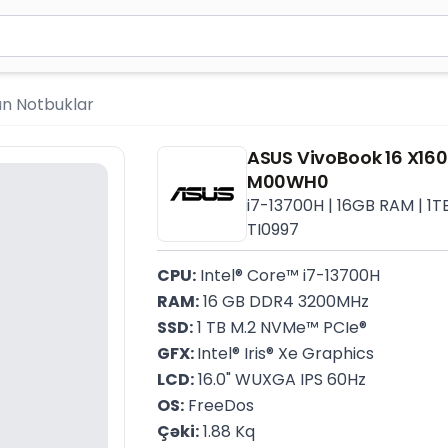
ən azı 2 simvol yazın. Göndərmək üçün Enter düyməsini ba
ün Notbuklar
ASUS VivoBook 16 X1
M00WH0
i7-13700H | 16GB RAM | 1TB
TI0997
CPU:
 Intel® Core™ i7-13700H
RAM:
 16 GB DDR4 3200MHz
SSD:
 1 TB M.2 NVMe™ PCIe®
GFX: 
Intel® Iris® Xe Graphics
LCD:
 16.0" WUXGA IPS 60Hz
OS:
 FreeDos
Çəki:
 1.88 Kq