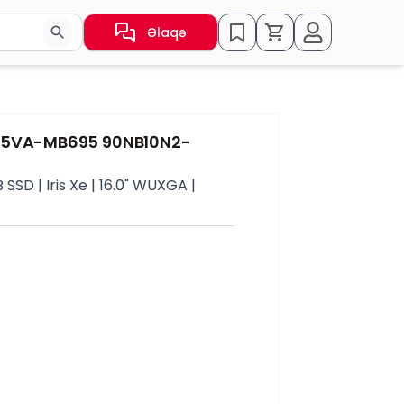
Əlaqə
sın və ya nəticələr arasında keçid etmək üçün ox düymələr
605VA-MB695 90NB10N2-
 SSD | Iris Xe | 16.0" WUXGA |