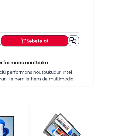
Səbətə at
performans noutbuku
clü performans noutbukudur. Intel
kranı ilə həm iş, həm də multimedia
trukturu ilə ağır işlərdə və
temin, həm də faylların yüksək