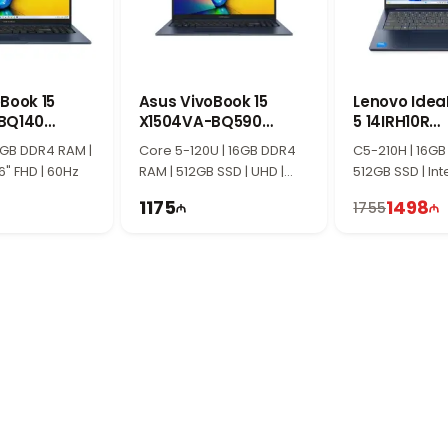
edia, ofis işləri və yüngül qrafik tapşırıqlar üçün stabil və qənaət
əsi
sahəsi və yüksək görüntü keyfiyyəti təmin edir. Bu ekran xüsusil
Book 15
Asus VivoBook 15
Lenovo Idea
BQ140
X1504VA-BQ590
5 14IRH10R
-M04U10
90NB13Y1-M00X70
83J0006MR
əri və güclü prosessorla böyük ekranlı, balanslı noutbuk axtaran is
16GB DDR4 RAM |
Core 5-120U | 16GB DDR4
C5-210H | 16GB
.6" FHD | 60Hz
RAM | 512GB SSD | UHD |
512GB SSD | Inte
15.6" FHD | 60Hz
WUXGA | 60Hz
1175
1498
1755