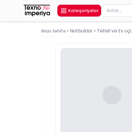
Məhsul axtar
Kateqoriyalar
Axtarış üçün 
Notbuklar
Təhsil və Ev üç
Əsas Səhifə