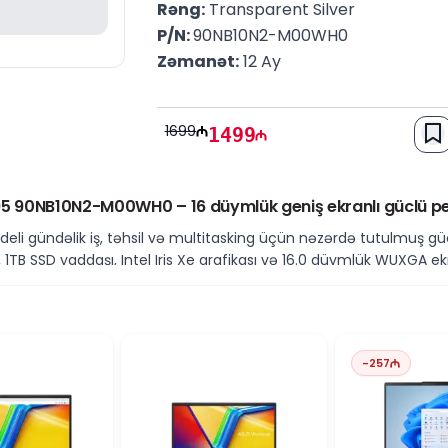
Rəng:
 Transparent Silver
P/N: 
90NB10N2-M00WH0
Zəmanət:
 12 Ay
1699
1499
5 90NB10N2-M00WH0 – 16 düymlük geniş ekranlı güclü 
i gündəlik iş, təhsil və multitasking üçün nəzərdə tutulmuş gü
1TB SSD yaddaşı, Intel Iris Xe qrafikası və 16.0 düymlük WUXGA e
erformans
7-13700H
prosessoru ilə təchiz olunub. Bu prosessor yüksək nüvəli s
 performans təmin edir.
-
257
daş imkanları
mın rahat işləməsinə imkan yaradır.
1TB SSD yaddaş
isə həm sis
mkanını təmin edir.
qrafik performans