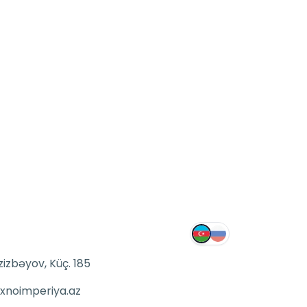
zizbəyov, Küç. 185
xnoimperiya.az