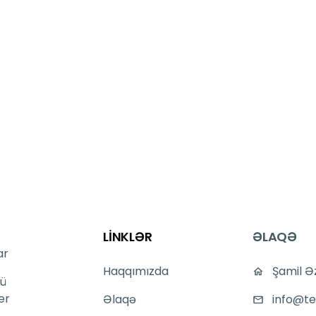
LİNKLƏR
ƏLAQƏ
ar
Haqqımızda
Şamil Ə
ü
er
Əlaqə
info@te