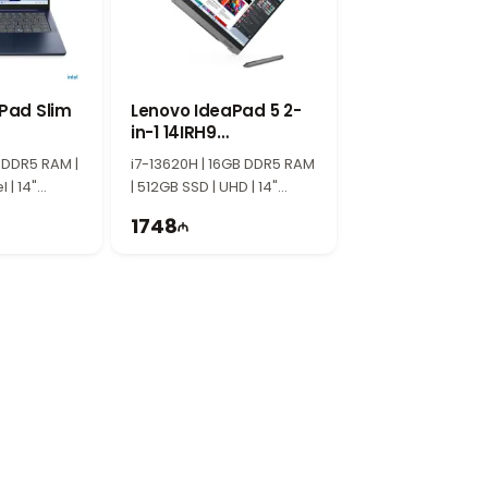
cil performans təqdim edir.
ə ofis işləri, proqramlaşdırma və
Pad Slim
Lenovo IdeaPad 5 2-
in-1 14IRH9
K
83KX006VRK
tifadəçilər üçün uyğundur.
 DDR5 RAM |
i7-13620H | 16GB DDR5 RAM
l | 14"
| 512GB SSD | UHD | 14"
WUXGA | 60Hz
1748