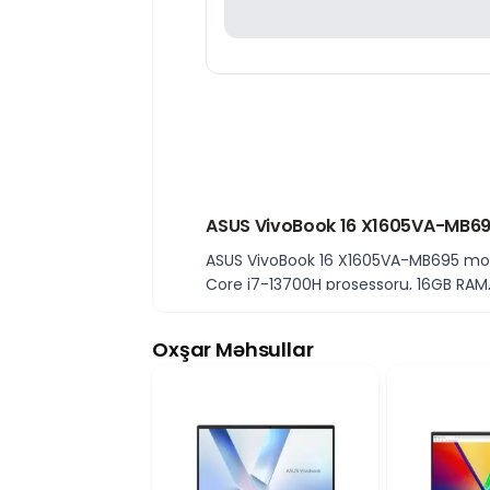
ASUS VivoBook 16 X1605VA-MB69
ASUS VivoBook 16 X1605VA-MB695 model
Core i7-13700H prosessoru, 16GB RAM, 
istifadəsi üçün ideal seçimdir.
Intel Core i7-13700H ilə yüksək p
Oxşar Məhsullar
ASUS VivoBook 16 güclü
Intel Core i
multitasking zamanı sürətli və stabil
16GB RAM və 1TB SSD ilə geniş yad
16GB RAM
eyni anda bir neçə proqra
sürətlə açılmasını və geniş saxlama i
Intel Iris Xe qrafika ilə gündəlik 