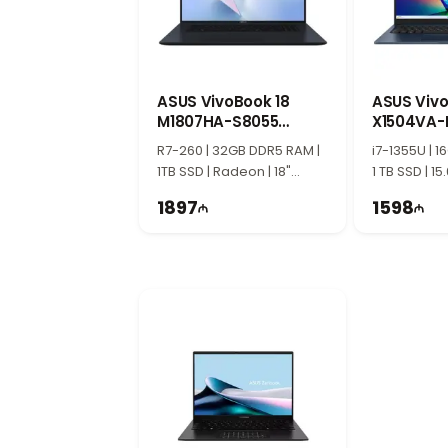
Intel Iris Xe qrafikası gündəlik multim
16.0" WUXGA ekran ilə geniş iş sah
16 düymlük WUXGA ekran daha geniş iş 
multimedia istifadəsi üçün rahatdır.
ASUS VivoBook 18
ASUS Vivo
M1807HA-S8055
Kimlər üçün uyğundur?
X1504VA-
90NB15P1-M002R0
90NB10J1
ASUS VivoBook 16 tələbələr, ofis işçil
R7-260 | 32GB DDR5 RAM |
i7-1355U | 
1TB SSD | Radeon | 18"
1 TB SSD | 15
WUXGA | 144Hz
1897
1598