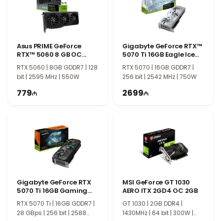
300W güc mənbəyi ilə istifadə edilməsi tövsiyə olunan
MSI GeForce GT730 4GB N730-4GD3V2 sənədlərlə
işləmək, internet, multimedia, təqdimatlar və gündəlik
kompüter ehtiyacları üçün sərfəli və etibarlı videokart
Asus PRIME GeForce
Gigabyte GeForce RTX™
seçimidir.
RTX™ 5060 8 GB OC
5070 Ti 16GB Eagle Ice
90YV0N10-M0NA00
SFF OC
RTX 5060 | 8GB GDDR7 | 128
RTX 5070 | 16GB GDDR7 |
bit | 2595 MHz | 550W
256 bit | 2542 MHz | 750W
779
2699
Gigabyte GeForce RTX
MSI GeForce GT 1030
5070 Ti 16GB Gaming
AERO ITX 2GD4 OC 2GB
OC
RTX 5070 Ti | 16GB GDDR7 |
GT 1030 | 2GB DDR4 |
28 GBps | 256 bit | 2588
1430MHz | 64 bit | 300W |