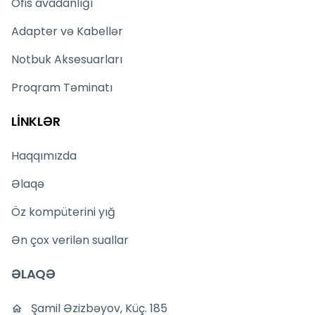
Ofis avadanlığı
Adapter və Kabellər
Notbuk Aksesuarları
Proqram Təminatı
LİNKLƏR
Haqqımızda
Əlaqə
Öz kompüterini yığ
Ən çox verilən suallar
ƏLAQƏ
Şamil Əzizbəyov, Küç. 185