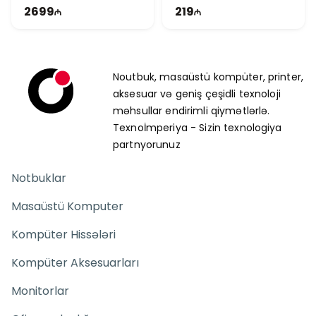
MHz | 750W | TG1462
TI2108
2699
219
Noutbuk, masaüstü kompüter, printer,
aksesuar və geniş çeşidli texnoloji
məhsullar endirimli qiymətlərlə.
Texnoİmperiya - Sizin texnologiya
partnyorunuz
Notbuklar
Masaüstü Komputer
Kompüter Hissələri
Kompüter Aksesuarları
Monitorlar