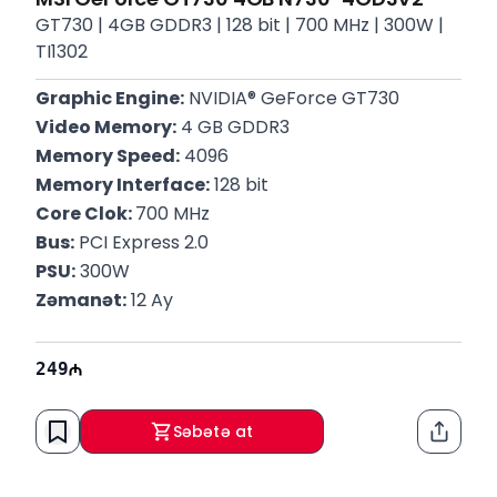
GT730 | 4GB GDDR3 | 128 bit | 700 MHz | 300W |
TI1302
Graphic Engine:
 NVIDIA® GeForce GT730
Video Memory:
 4 GB GDDR3
Memory Speed:
 4096
Memory Interface:
 128 bit
Core Clok: 
700 MHz
Bus:
 PCI Express 2.0
PSU:
 300W
Zəmanət:
 12 Ay
249
Səbətə at
Paylaş