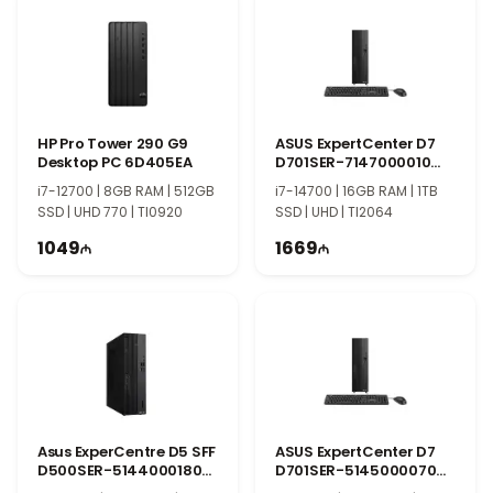
HP Pro Tower 290 G9
ASUS ExpertCenter D7
Desktop PC 6D405EA
D701SER-7147000010
90PF05N1-M000S0
i7-12700 | 8GB RAM | 512GB
i7-14700 | 16GB RAM | 1TB
SSD | UHD 770 | TI0920
SSD | UHD | TI2064
1049
1669
Asus ExperCentre D5 SFF
ASUS ExpertCenter D7
D500SER-5144000180
D701SER-5145000070
90PF04K1-M004W0
90PF05N1-M006F0