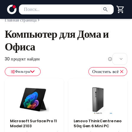
Поиск товаров
Введите минимум 2 символа для поиска. Нажмите Enter
Главная страница
Компьютер для Дома и
Офиса
30
продукт найден
Очистить всё
Фильтры
Microsoft Surface Pro 11
Lenovo ThinkCentre neo
Model 2103
50q Gen 6 Mini PC