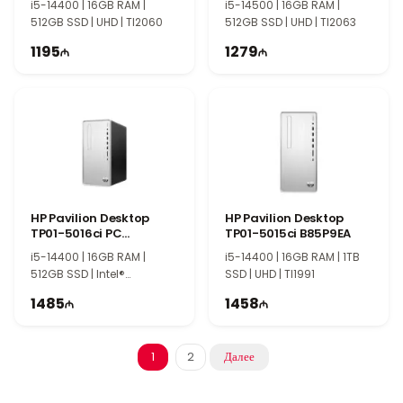
i5-14400 | 16GB RAM |
i5-14500 | 16GB RAM |
512GB SSD | UHD | TI2060
512GB SSD | UHD | TI2063
1195
1279
HP Pavilion Desktop
HP Pavilion Desktop
TP01-5016ci PC
TP01-5015ci B85P9EA
B54KGEA
i5-14400 | 16GB RAM |
i5-14400 | 16GB RAM | 1TB
512GB SSD | Intel®
SSD | UHD | TI1991
Graphics | TII0005
1485
1458
1
2
Далее