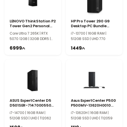
LENOVO ThinkStation P2
HP Pro Tower 290 G9
Tower Gen2 Personal
Desktop PC Bundle
Komputer
883Y9EA
Core Ultra 7 265K | RTX
i7-13700 | 16GB RAM |
5070 12GB | 32GB DDR5 |
512GB SSD | UHD 770
1TB Gen4 SSD
6999
1449
ASUS ExpertCenter D5
Asus ExpertCenter P500
D501SER-7147000550
P500MV-13620H0010
90PF05M1-M016A0
90PF05I1-M004S0
i7-14700 | 16GB RAM |
i7-13620H | 16GB RAM |
512GB SSD | UHD | TI2062
512GB SSD | UHD | TI2059