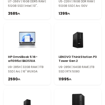
U7-266V | 16GB DDR5 RAM |
U5-226V | 16GB DDR RAM |
512GB SSD | Intel | 13"
512GB SSD | Arc 130V
PixelSense | Touch | Win11
3585
1399
Pro | EC1419
HP OmniBook 5 16-
LENOVO ThinkStation P3
af1095cl BA3S1UA
Tower Gen 2
U9-285H | 32GB RAM | 1TB
U9-285K | 64GB RAM| 2TB
SSD | Arc | 16" WUXGA
SSD | RTX 5080
2590
11995