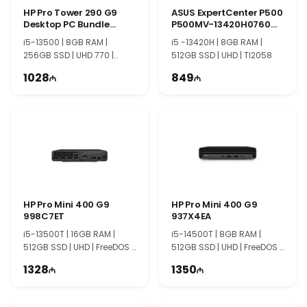
HP Pro Tower 290 G9
ASUS ExpertCenter P500
Desktop PC Bundle
P500MV-13420H0760
883Y2EA
90PF05I1-M00CR0
i5-13500 | 8GB RAM |
i5 -13420H | 8GB RAM |
256GB SSD | UHD 770 |
512GB SSD | UHD | TI2058
TG1023
1028
849
HP Pro Mini 400 G9
HP Pro Mini 400 G9
998C7ET
937X4EA
i5-13500T | 16GB RAM |
i5-14500T | 8GB RAM |
512GB SSD | UHD | FreeDOS |
512GB SSD | UHD | FreeDOS |
PS1014
PS1015
1328
1350