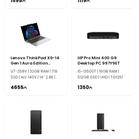
1598
1119
Lenovo ThinkPad X9-14
HP Pro Mini 400 G9
Gen 1 Aura Edition
Desktop PC 997Y9ET
21QA0086FW
U7-258V | 32GB RAM | 1TB
i5-13500T | 16GB RAM |
SSD | Arc 140V | 14″ 2.8K |
512GB SSD | UHD | TG1251
OLED | Touch | PS1914
4655
1350