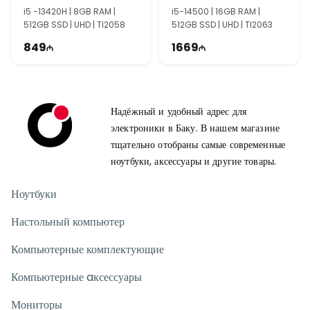
отличным выбором для компаний, офисов, образовательных
90PF05I1-M00CR0
90PF05N1-M000S0
i5 -13420H | 8GB RAM |
i5-14500 | 16GB RAM |
учреждений и пользователей, которым необходим надежный
512GB SSD | UHD | TI2058
512GB SSD | UHD | TI2063
рабочий компьютер. Сочетание процессора Intel Core i7-
12700, 8 ГБ оперативной памяти, SSD на 512 ГБ и графики
849
1669
Intel UHD Graphics 770 обеспечивает комфортную работу с
документами, бизнес-приложениями, онлайн-встречами и
повседневными профессиональными задачами. Надежная
конструкция, высокая стабильность и возможности
Надёжный и удобный адрес для
расширения делают этот компьютер отличным решением для
электроники в Баку. В нашем магазине
долгосрочной эксплуатации.
тщательно отобраны самые современные
ноутбуки, аксессуары и другие товары.
Ноутбуки
Настольный компьютер
Компьютерные комплектующие
Компьютерные aксессуары
Мониторы