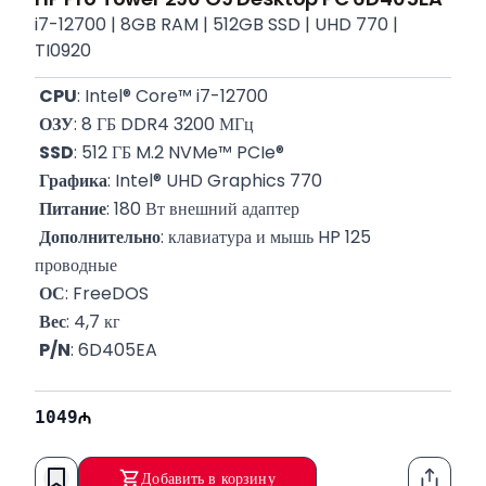
i7-12700 | 8GB RAM | 512GB SSD | UHD 770 |
TI0920
CPU
: Intel® Core™ i7-12700
ОЗУ
: 8 ГБ DDR4 3200 МГц
SSD
: 512 ГБ M.2 NVMe™ PCIe®
Графика
: Intel® UHD Graphics 770
Питание
: 180 Вт внешний адаптер
Дополнительно
: клавиатура и мышь HP 125 
проводные
ОС
: FreeDOS
Вес
: 4,7 кг
P/N
: 6D405EA
Гарантия
: 12 месяцев
1049
Добавить в корзину