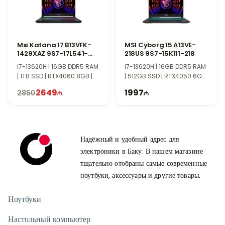
Msi Katana 17 B13VFK-
MSI Cyborg 15 A13VE-
1429XAZ 9S7-17L541-
218US 9S7-15K111-218
1429
i7-13620H | 16GB DDR5 RAM
i7-13620H | 16GB DDR5 RAM
| 1TB SSD | RTX4060 8GB |
| 512GB SSD | RTX4050 6GB
17.3" FHD | 144Hz
| 15.6″ FHD | 144Hz | Win11 |
2649
1997
2850
TI0134
Надёжный и удобный адрес для
электроники в Баку. В нашем магазине
тщательно отобраны самые современные
ноутбуки, аксессуары и другие товары.
Ноутбуки
Настольный компьютер