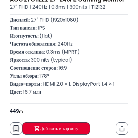
27" FHD | 240Hz | 0.3ms | 300nits | TI2132
Дисплей: 
27" FHD (1920x1080)
Тип панели:
 IPS
Изогнутость: 
(flat)
Частота обновления:
 240Hz
Время отклика:
 0.3ms (MPRT)
Яркость: 
300 nits (typical)
Соотношение сторон: 
16:9
Углы обзора: 
178°
Видео-порты: 
HDMI 2.0 × 1, DisplayPort 1.4 × 1
Цвет: 
16.7 млн
Вес: 
4 кг
Гарантия: 
12 месяцев
449
Добавить в корзину
Функци