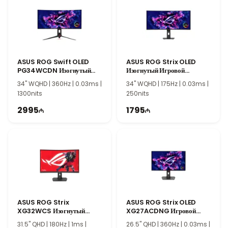
профессиональных геймеров, просмотра мультимедиа и
повседневной работы.
ASUS ROG Swift OLED
ASUS ROG Strix OLED
PG34WCDN Изогнутый
Изогнутый Игровой
Игровой Монитор
Монитор XG34WCDG
34" WQHD | 360Hz | 0.03ms |
34" WQHD | 175Hz | 0.03ms |
90LM0CU0-B01971
90LM0B70-B01171
1300nits
250nits
2995
1795
ASUS ROG Strix
ASUS ROG Strix OLED
XG32WCS Изогнутый
XG27ACDNG Игровой
Игровой Монитор
Монитор 90LM0AN0-
31.5" QHD | 180Hz | 1ms |
26.5" QHD | 360Hz | 0.03ms |