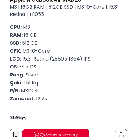
M3 | 16GB RAM | 512GB SSD | M3 10-Core | 15.3"
Retina | TI1055
CPU:
 M3
RAM:
 16 GB
SSD:
 512 GB
GFX:
 M3 10-Core
LCD:
 15.3" Retina (2880 x 1864) IPS
OS:
 MacOS
Rəng:
 Silver
Çəki: 
1.51 Kq
P/N: 
MXD23
Zəmanət:
 12 Ay
3695
Добавить в корзину