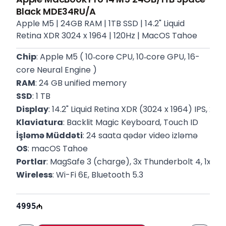
Black MDE34RU/A
Apple M5 | 24GB RAM | 1TB SSD | 14.2" Liquid
Retina XDR 3024 x 1964 | 120Hz | MacOS Tahoe
Chip
: Apple M5 ( 10‑core CPU, 10‑core GPU, 16-
core Neural Engine )
RAM
: 24 GB unified memory
SSD
: 1 TB
Display
: 14.2" Liquid Retina XDR (3024 x 1964) IPS, 254
Klaviatura
: Backlit Magic Keyboard, Touch ID
İşləmə Müddəti
: 24 saata qədər video izləmə
OS
: macOS Tahoe
Portlar
: MagSafe 3 (charge), 3x Thunderbolt 4, 1x 3.
Wireless
: Wi-Fi 6E, Bluetooth 5.3
Вес
: 1.55 Kq
Цвет
: Space Black
4995
P/N
: MDE34RU/A