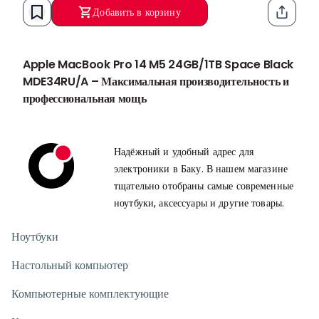
Гарантия
: 12 Ay
Добавить в корзину
Функци
Apple MacBook Pro 14 M5 24GB/1TB Space Black
MDE34RU/A – Максимальная производительность и
профессиональная мощь
Процессор Apple M5 нового поколения для высокой
скорости и эффективности
Надёжный и удобный адрес для
Apple MacBook Pro 14 M5 Space Black MDE34RU/A
электроники в Баку. В нашем магазине
оснащён мощным процессором
Apple M5
, который
тщательно отобраны самые современные
обеспечивает высокую производительность и
ноутбуки, аксессуары и другие товары.
энергоэффективность. Он идеально подходит для
программирования, видеомонтажа, 3D-дизайна и других
ресурсоёмких профессиональных задач.
Ноутбуки
24GB RAM для сверхбыстрой многозадачности
Настольный компьютер
24GB оперативной памяти
позволяют без проблем работать
с несколькими тяжёлыми приложениями одновременно. Даже
Компьютерные комплектующие
при больших проектах система сохраняет высокую скорость и
стабильность.