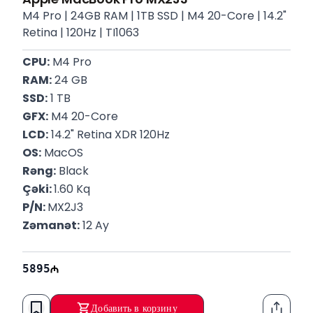
M4 Pro | 24GB RAM | 1TB SSD | M4 20-Core | 14.2"
Retina | 120Hz | TI1063
CPU:
 M4 Pro
RAM:
 24 GB
SSD:
 1 TB
GFX:
 M4 20-Core
LCD:
 14.2" Retina XDR 120Hz
OS:
 MacOS
Rəng:
 Black
Çəki: 
1.60 Kq
P/N: 
MX2J3
Zəmanət:
 12 Ay
5895
Добавить в корзину