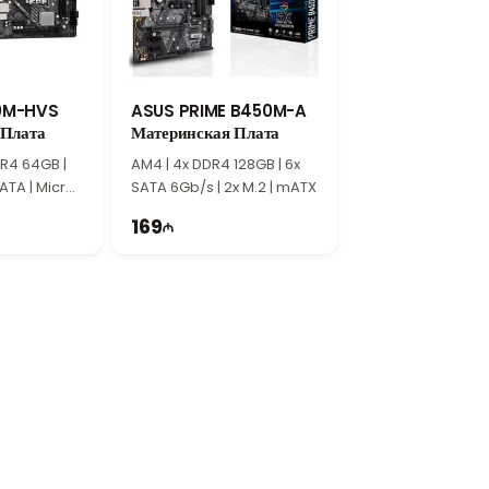
оцессорами AMD AM5, форм-фактор ATX и
иональных и современных домашних
льного ПК.
0M-HVS
ASUS PRIME B450M-A
 Плата
Материнская Плата
x DDR4 64GB |
AM4 | 4x DDR4 128GB | 6x
ATA | Micro
SATA 6Gb/s | 2x M.2 | mATX
169