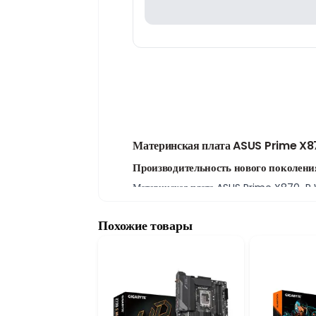
Материнская плата ASUS Prime X8
Производительность нового поколен
Материнская плата ASUS Prime X870-P Wi
профессиональных компьютерных систем 
стабильную работу, высокую производите
Похожие товары
Поддержка памяти DDR5 и широкие в
Модель оснащена четырьмя слотами DDR5 
устанавливать высокоскоростные NVMe SS
возможности для хранения данных.
WiFi и готовность к будущим обновле