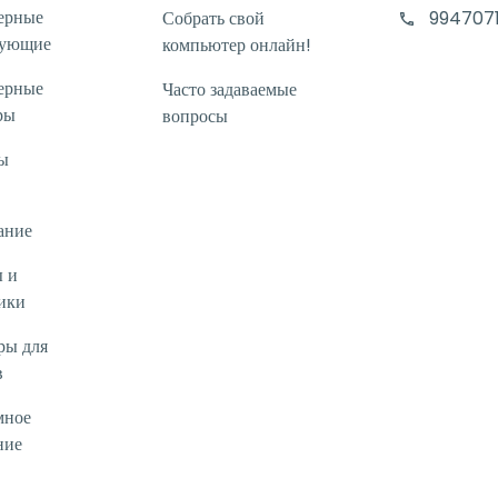
ерные
Собрать свой
994707
тующие
компьютер онлайн!
ерные
Часто задаваемые
ры
вопросы
ы
ание
 и
ики
ры для
в
мное
ние