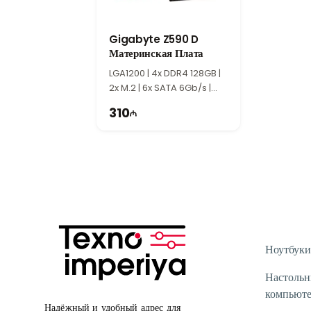
Gigabyte Z590 D
Материнская Плата
LGA1200 | 4x DDR4 128GB |
2x M.2 | 6x SATA 6Gb/s |
ATX
310
Ноутбуки
Настоль
компьют
Надёжный и удобный адрес для