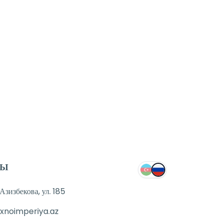
ТЫ
зизбекова, ул. 185
xnoimperiya.az