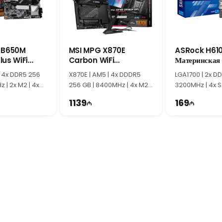
 быстрое и стабильное беспроводное подключение. Совместимость с пр
ают ASUS Prime X870-P WiFi отличным выбором для игровых, професс
ка новейших технологий обеспечивают прочную основу для производите
 B650M
MSI MPG X870E
ASRock H61
us WiFi
Carbon WiFi
Материнская
ая Плата
Материнская Плата
| 4x DDR5 256
X870E | AM5 | 4x DDDR5
LGA1700​​​​​​​ | 2
 | 2x M2 | 4x
256 GB | 8400MHz | 4x M2 |
3200MHz | 4x S
X
4x SATA | ATX
ATX
1139
169