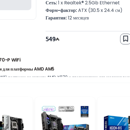
Сеть:
 1 x Realtek® 2.5Gb Ethernet
Форм-фактор:
 ATX (30.5 x 24.4 см)
Гарантия:
 12 месяцев
549
70-P WiFi
ия для платформы AMD AM5
Fi построена на чипсете AMD X870 и предназначена для создания выс
на платформе AM5. Форм-фактор ATX, надежная элементная база и совр
льность и длительный срок службы.
озможности хранения данных
с поддержкой до 256 ГБ оперативной памяти и частотой до 8000 МГц. 
D, а два порта SATA обеспечивают подключение дополнительных SSD и 
ниям