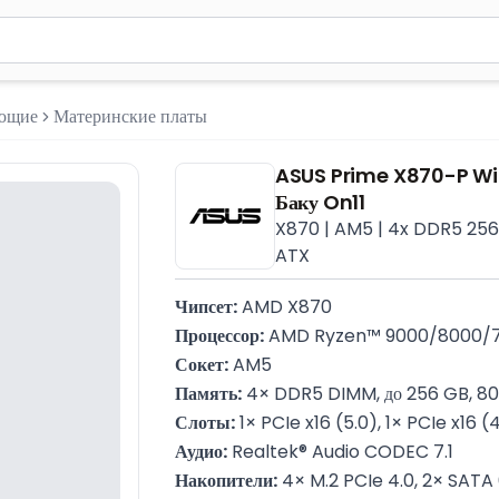
м 2 символа для поиска. Нажмите Enter для отправки или испол
ующие
Материнские платы
ASUS Prime X870-P WiF
Баку On11
X870 | AM5 | 4x DDR5 256G
ATX
Чипсет:
 AMD X870
Процессор:
 AMD Ryzen™ 9000/8000/7
Сокет:
 AM5
Память:
 4× DDR5 DIMM, до 256 GB, 
Слоты:
 1× PCIe x16 (5.0), 1× PCIe x16 (
Аудио:
 Realtek® Audio CODEC 7.1
Накопители:
 4× M.2 PCIe 4.0, 2× SATA