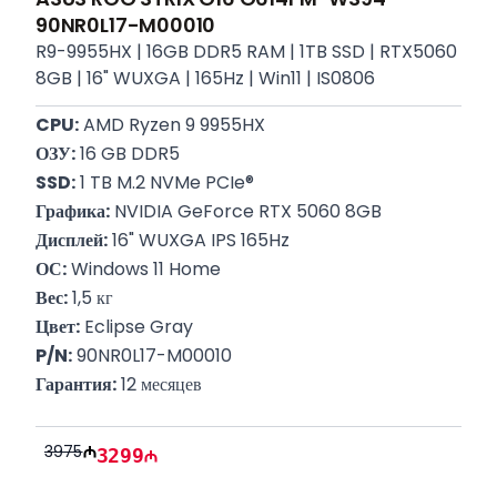
90NR0L17-M00010
R9-9955HX | 16GB DDR5 RAM | 1TB SSD | RTX5060
8GB | 16" WUXGA | 165Hz | Win11 | IS0806
CPU:
 AMD Ryzen 9 9955HX
ОЗУ:
 16 GB DDR5
SSD:
 1 TB M.2 NVMe PCIe®
Графика:
 NVIDIA GeForce RTX 5060 8GB
Дисплей:
 16" WUXGA IPS 165Hz
ОС:
 Windows 11 Home
Вес:
 1,5 кг
Цвет:
 Eclipse Gray
P/N:
 90NR0L17-M00010
Гарантия:
 12 месяцев
3975
3299