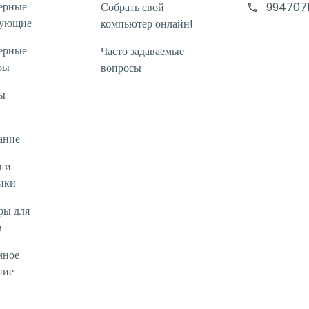
ерные
Собрать свой
994707
тующие
компьютер онлайн!
ерные
Часто задаваемые
ры
вопросы
ы
ание
 и
ики
ры для
в
мное
ние