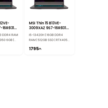
я плавный игровой процесс в
жения. Большой дисплей делает игры и
B12VE-
MSI Thin 15 B13VE-
3009XAZ 9S7-16R831-
выбором для геймеров и профессионалов.
3009
6GB DDR4 RAM
i5-13420H | 16GB DDR4
4050 6GB |
RAM | 512GB SSD | RTX4050
Hz
6GB | 15.6" FHD | 144Hz
1795