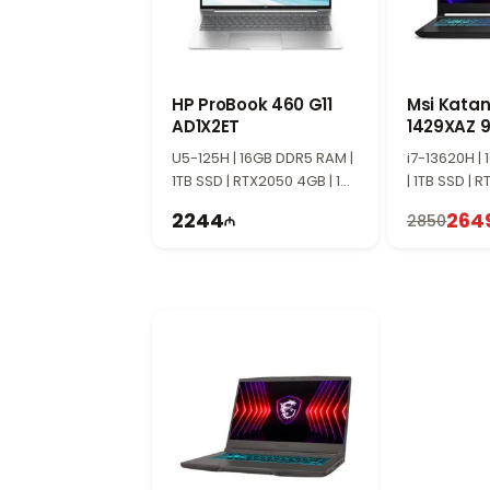
Видеокарта RTX 5050 8 ГБ обеспечивает 
современных играх.
18" WUXGA большой дисплей
18-дюймовый экран WUXGA (1920×1200) об
работу более погружающими.
HP ProBook 460 G11
Msi Katan
AD1X2ET
1429XAZ 9
ASUS ROG Strix G18 G814PH-S8023 сочета
1429
U5-125H | 16GB DDR5 RAM |
i7-13620H |
1TB SSD | RTX2050 4GB | 16"
| 1TB SSD | 
WUXGA | 60Hz
17.3" FHD | 
2244
264
2850