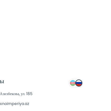
ТЫ
зизбекова, ул. 185
xnoimperiya.az