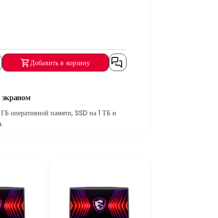
Добавить в корзину
 экраном
Б оперативной памяти, SSD на 1 ТБ и
.
инге и многозадачности. Отлично
 обеспечивает быструю загрузку системы,