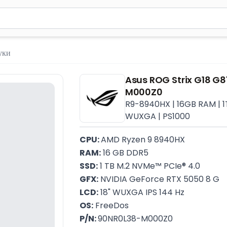
м 2 символа для поиска. Нажмите Enter для отправки или испол
уки
Asus ROG Strix G18 G
M000Z0
R9-8940HX | 16GB RAM | 1
WUXGA | PS1000
CPU: 
AMD Ryzen 9 8940HX
RAM:
 16 GB DDR5
SSD:
 1 TB M.2 NVMe™ PCIe® 4.0
GFX:
 NVIDIA GeForce RTX 5050 8 G
LCD:
 18" WUXGA IPS 144 Hz
OS:
 FreeDos
P/N: 
90NR0L38-M000Z0