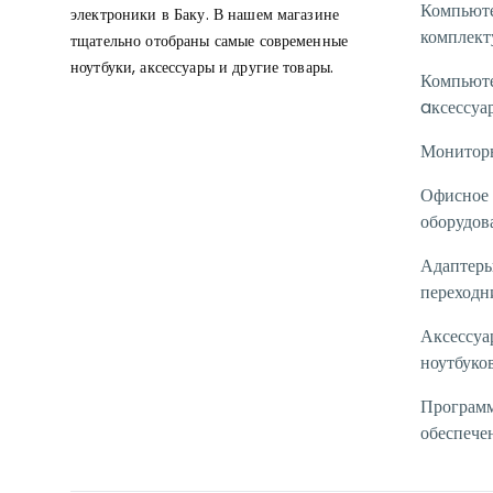
Компьют
электроники в Баку. В нашем магазине
комплек
тщательно отобраны самые современные
ноутбуки, аксессуары и другие товары.
Компьют
aксессуа
Монитор
Офисное
оборудов
Адаптеры
переходн
Аксессуа
ноутбуко
Програм
обеспече