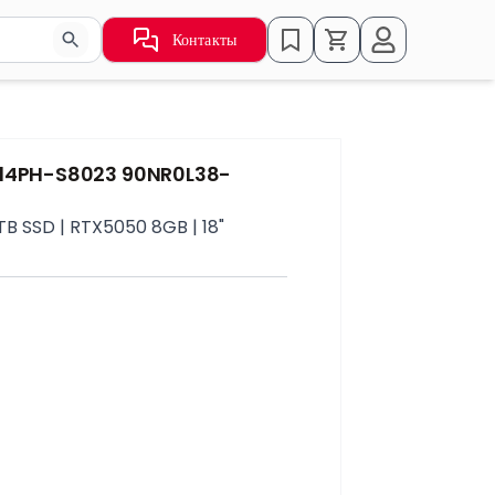
Контакты
ьзуйте стрелки для навигации по результатам.
814PH-S8023 90NR0L38-
TB SSD | RTX5050 8GB | 18"