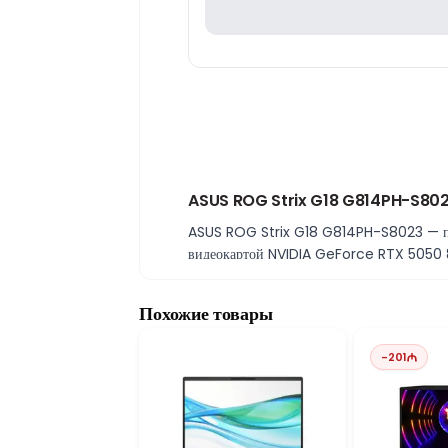
ASUS ROG Strix G18 G814PH-S802
ASUS ROG Strix G18 G814PH-S8023 — пре
видеокартой NVIDIA GeForce RTX 5050 8 
Максимальная производительность 
Процессор Ryzen 9 8940HX обеспечивает 
Похожие товары
подходит для тяжёлых профессиональных
16 ГБ RAM и 1 ТБ SSD — высокая ско
-
201
16 ГБ оперативной памяти позволяют ком
игр и файлов.
Графическая мощность NVIDIA RTX 5