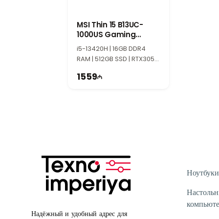
MSI Thin 15 B13UC-
1000US Gaming
Laptop
i5-13420H | 16GB DDR4
RAM | 512GB SSD | RTX3050
4GB | 15.6" FHD | 144Hz |
1559
Win11
Ноутбуки
Настоль
компьют
Надёжный и удобный адрес для