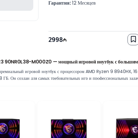
Гарантия:
 12 Месяцев
2998
3 90NR0L38-M000Z0 — мощный игровой ноутбук с большим
миальный игровой ноутбук с процессором AMD Ryzen 9 8940HX, 16 Г
ГБ. Он создан для самых требовательных игр и профессиональных задач
с AMD Ryzen 9 8940HX
высокую вычислительную мощность, стабильную работу в играх, рендер
 приложений.
рость
фортно работать с несколькими приложениями одновременно. SSD на 1 ТБ
050 8 ГБ