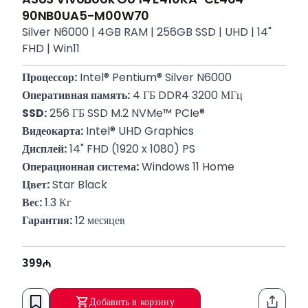
90NB0UA5-M00W70
Silver N6000 | 4GB RAM | 256GB SSD | UHD | 14"
FHD | Win11
Процессор:
 Intel® Pentium® Silver N6000
Оперативная память:
 4 ГБ DDR4 3200 МГц
SSD:
 256 ГБ SSD M.2 NVMe™ PCIe®
Видеокарта:
 Intel® UHD Graphics
Дисплей:
 14" FHD (1920 x 1080) PS
Операционная система:
 Windows 11 Home
Цвет:
 Star Black
Вес:
 1.3 Кг
Гарантия:
 12 месяцев
399
Добавить в корзину