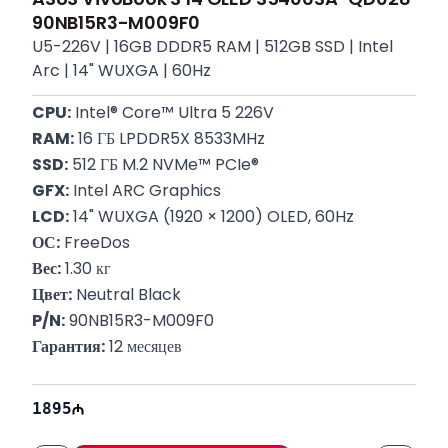
90NB15R3-M009F0
U5-226V | 16GB DDDR5 RAM | 512GB SSD | Intel
Arc | 14" WUXGA | 60Hz
CPU:
 Intel® Core™ Ultra 5 226V
RAM:
 16 ГБ LPDDR5X 8533MHz
SSD:
 512 ГБ M.2 NVMe™ PCIe®
GFX:
 Intel ARC Graphics
LCD:
 14" WUXGA (1920 × 1200) OLED, 60Hz
ОС:
 FreeDos
Вес:
 1.30 кг
Цвет:
 Neutral Black
P/N:
 90NB15R3-M009F0
Гарантия:
 12 месяцев
1895