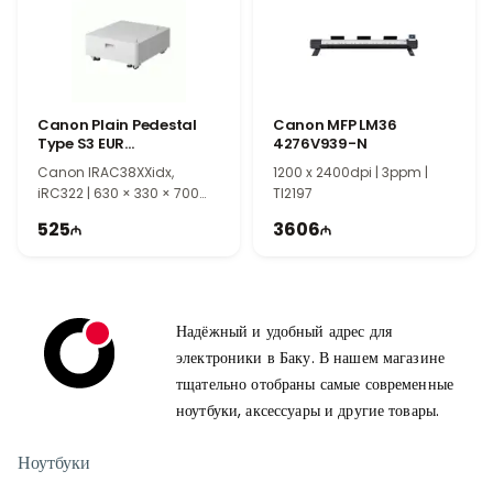
Canon Plain Pedestal
Canon MFP LM36
Type S3 EUR
4276V939-N
5545C001AA
Canon IRAC38XXidx,
1200 x 2400dpi | 3ppm |
iRC322 | 630 × 330 × 700
TI2197
mm | TI2201
525
3606
Надёжный и удобный адрес для
электроники в Баку. В нашем магазине
тщательно отобраны самые современные
ноутбуки, аксессуары и другие товары.
Ноутбуки