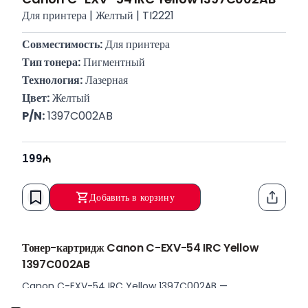
Для принтера | Желтый | TI2221
Совместимость:
 Для принтера
Тип тонера:
 Пигментный
Технология:
 Лазерная
Цвет:
 Желтый
P/N:
 1397C002AB
199
Добавить в корзину
Функци
Тонер-картридж Canon C-EXV-54 IRC Yellow
1397C002AB
Canon C-EXV-54 IRC Yellow 1397C002AB —
оригинальный желтый (Yellow) тонер-картридж,