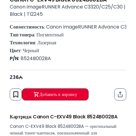
Canon imageRUNNER Advance C3320/C25/C30 |
Black | TI2245
Совместимость
: Canon imageRUNNER Advance C332
Тип тонера
: Пигментный
Технология
: Лазерная
Цвет
: Черный
P/N
: 8524B002BA
236
Добавить в корзину
Функци
Картридж Canon C-EXV49 Black 8524B002BA
Canon C-EXV49 Black 8524B002BA — оригинальный
черный тонер-картридж, предназначенный для