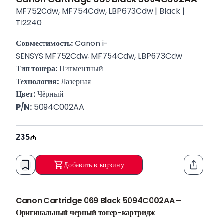
MF752Cdw, MF754Cdw, LBP673Cdw | Black |
TI2240
Совместимость:
 Canon i-
SENSYS MF752Cdw, MF754Cdw, LBP673Cdw
Тип тонера:
 Пигментный
Технология:
 Лазерная
Цвет:
 Чёрный
P/N:
 5094C002AA
235
Добавить в корзину
Функци
Canon Cartridge 069 Black 5094C002AA –
Оригинальный черный тонер-картридж