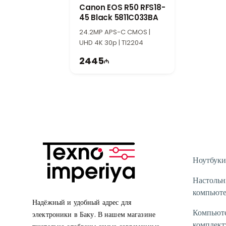
Canon EOS R50 RFS18-
45 Black 5811C033BA
24.2MP APS-C CMOS |
UHD 4K 30p | TI2204
2445
Ноутбуки
Настоль
компьют
Надёжный и удобный адрес для
Компьют
электроники в Баку. В нашем магазине
комплек