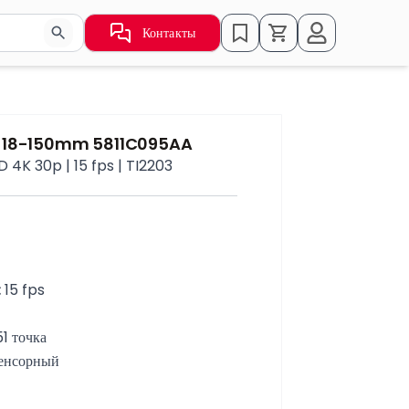
Контакты
ьзуйте стрелки для навигации по результатам.
s 18-150mm 5811C095AA
4K 30p | 15 fps | TI2203
:
 15 fps
1 точка
сенсорный