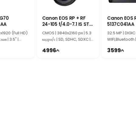
 мм
— универсальный объектив с широким диапазоном фокусных расстоя
даленных объектов, позволяя использовать один объектив в самых разных
ьзования
FG70
Canon EOS RP + RF
Canon EOS 
3AA
24-105 f/4.0-7.1 IS STM
5137C041AA
номичным корпусом, обеспечивающим комфорт при длительной съемке и
3380C154AA
 серийная съемка и универсальный объектив делают эту модель отличны
x1920 (Full HD)
CMOS | 3840x2160 px | 5.3
32.5 MP | DIGIC 
лей.
кая | 3.5" |
кадра/с | SD, SDHC, SDXC |
WIFI,Bluetooth |
TI2207
TI2211
4996
3599