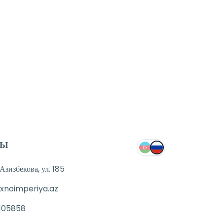
ТЫ
зизбекова, ул. 185
xnoimperiya.az
105858