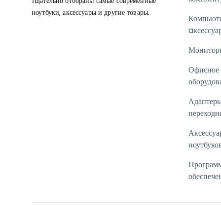
тщательно отобраны самые современные
ноутбуки, аксессуары и другие товары.
Компьют
aксессуа
Монитор
Офисное
оборудов
Адаптеры
переходн
Аксессуа
ноутбуко
Програм
обеспече