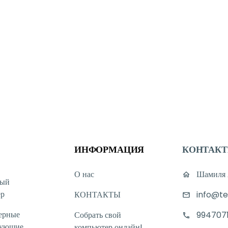
ИНФОРМАЦИЯ
КОНТАК
О нас
Шамиля А
ный
ер
КОНТАКТЫ
info@te
ерные
Собрать свой
994707
тующие
компьютер онлайн!