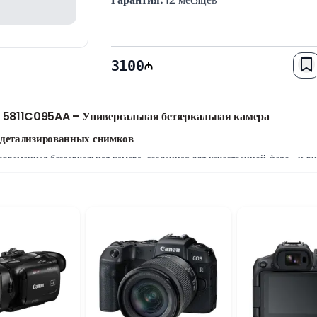
3100
811C095AA – Универсальная беззеркальная камера
детализированных снимков
менная беззеркальная камера, созданная для качественной фото- и в
окую детализацию, естественную цветопередачу и отличное качество из
повседневной съемки.
K с частотой до 30 кадров в секунду
позволяет создавать четкие и дет
, съемки мероприятий, путешествий и создания контента для социальных
нду
 секунду
позволяет легко запечатлеть динамичные сцены, спортивные со
о не упустить самые важные моменты.
0 мм