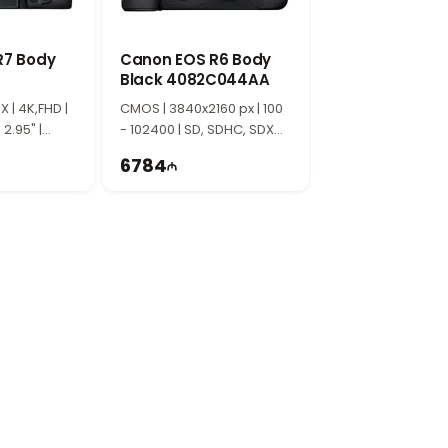
ний. Он подходит для съемки пейзажей,
 сценариях.
R7 Body
Canon EOS R6 Body
Black 4082C044AA
 транспортировке. Высокое качество
м выбором как для начинающих
X | 4K,FHD |
CMOS | 3840x2160 px | 100
 2.95" |
- 102400 | SD, SDHC, SDXC |
TI2209
6784