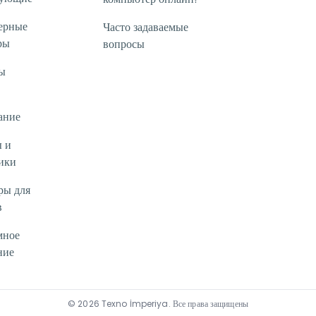
ерные
Часто задаваемые
ры
вопросы
ы
ание
 и
ики
ры для
в
мное
ние
©
2026
Texno İmperiya
.
Все права защищены