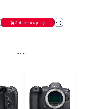
Добавить в корзину
идеосъемки.
24,2-мегапиксельная
ображения. Камера прекрасно подходит для
ализированные видеоролики. Это делает
 сетей.
бытия и быстро движущиеся объекты.