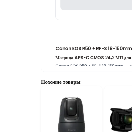
Canon EOS R50 + RF-S 18-150mm 5
Матрица APS-C CMOS 24,2 МП для 
Canon EOS R50 + RF-S 18-150mm — совре
матрица APS-C CMOS
обеспечивает выс
портретной, пейзажной, туристической и 
Похожие товары
Видеосъемка UHD 4K 30p
Поддержка записи видео в формате
UHD 4
камеру отличным выбором для видеоблогов
Серийная съемка до 15 кадров в секу
Скорость серийной съемки
до 15 кадров в
Благодаря высокой скорости съемки можн
Универсальный объектив RF-S 18–15