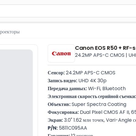
м 2 символа для поиска. Нажмите Enter для отправки или испол
роекторы
Canon EOS R50 + RF-
24.2MP APS-C CMOS | UHD 
Сенсор:
 24.2MP APS-C CMOS
Запись видео:
 UHD 4K 30p
Передача данных:
 Wi-Fi, Bluetooth
Электронная скорость серийной съемки
Объектив:
 Super Spectra Coating
Фокусировка:
 Dual Pixel CMOS AF II, 65
Экран:
 3.0" 1.62 млн точек, Vari-Angle 
P/N:
 5811C095AA
Гарантия:
 12 месяцев