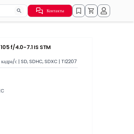
Контакты
ьзуйте стрелки для навигации по результатам.
05 f/4.0-7.1 IS STM
 кадра/с | SD, SDHC, SDXC | TI2207
XC