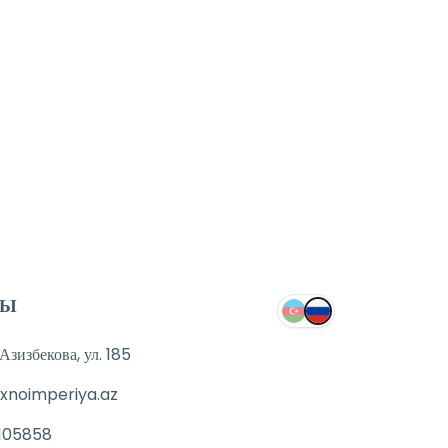
ТЫ
зизбекова, ул. 185
xnoimperiya.az
105858