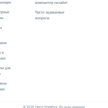
тующие
компьютер онлайн!
ерные
Часто задаваемые
ры
вопросы
ы
ание
 и
ики
ры для
в
мное
ние
©
2026
Texno İmperiya
.
Все права защищены