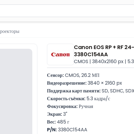
м 2 символа для поиска. Нажмите Enter для отправки или испол
роекторы
Canon EOS RP + RF 24-1
3380C154AA
CMOS | 3840x2160 px | 5.3
Сенсор:
 CMOS, 26.2 МП
Видеоразрешение:
 3840 × 2160 px
Поддержка карт памяти:
 SD, SDHC, SD
Скорость съёмки:
 5.3 кадра/с
Фокусировка:
 Ручная
Экран:
 3"
Вес:
 485 г
P/N:
 3380C154AA