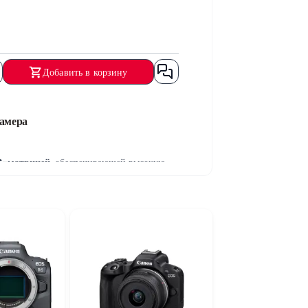
Добавить в корзину
амера
S-матрицей
, обеспечивающей высокую
щения. Камера идеально подходит для
изированные видеоролики высокого
контента.
моменты. Эта функция подходит для