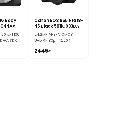
фокусных расстояний. Он подходит для
в большинстве ситуаций.
R6 Body
Canon EOS R50 RFS18-
C044AA
45 Black 5811C033BA
ичной емкости для хранения фотографий и
60 px | 100
24.2MP APS-C CMOS |
SDHC, SDXC |
UHD 4K 30p | TI2204
е и транспортировке. Полнокадровая
2445
 отличным выбором как для увлеченных