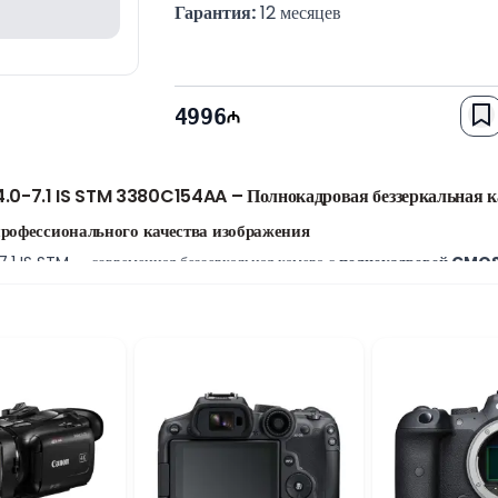
Гарантия:
 12 месяцев
4996
0-7.1 IS STM 3380C154AA – Полнокадровая беззеркальная к
офессионального качества изображения
 IS STM — современная беззеркальная камера с
полнокадровой CMO
 и отличные результаты даже при съемке в условиях недостаточного осве
рофессиональной фотографии.
решением
3840 × 2160 пикселей (UHD 4K)
, позволяя создавать детал
логов, коммерческой съемки, путешествий и создания профессионального 
нду
 секунду
позволяет уверенно запечатлевать динамичные сцены и важные 
овседневных сюжетов.
мм IS STM