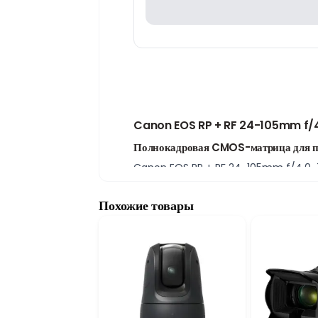
Canon EOS RP + RF 24-105mm f/4.
Полнокадровая CMOS-матрица для пр
Canon EOS RP + RF 24-105mm f/4.0-7.1
детализацию, естественную цветопередачу
портретной, пейзажной, репортажной и п
Похожие товары
Видеосъемка в формате UHD 4K
Камера поддерживает запись видео с раз
качества. Это отличный выбор для видеоб
Серийная съемка до 5,3 кадра в секу
Скорость серийной съемки
до 5,3 кадра в
съемки людей, событий, путешествий и п
Универсальный объектив RF 24–105 