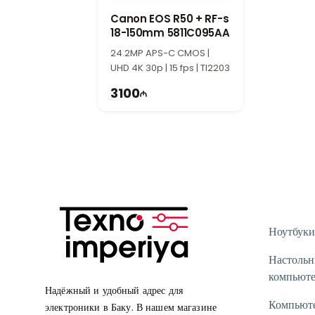
Canon EOS R50 + RF-s
18-150mm 5811C095AA
24.2MP APS-C CMOS |
UHD 4K 30p | 15 fps | TI2203
3100
Ноутбуки
Настоль
компьют
Надёжный и удобный адрес для
Компьют
электроники в Баку. В нашем магазине