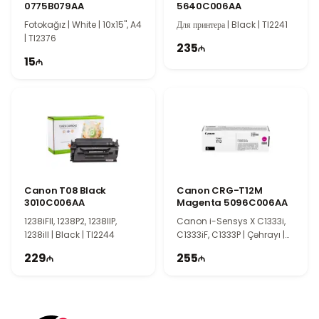
0775B079AA
5640C006AA
принтерами Canon PIXMA G540 и G641. Использование
Fotokağız | White | 10x15", A4
Для принтера | Black | TI2241
оригинальных чернил Canon обеспечивает высокое качество
| TI2376
печати, эффективную работу принтера и стабильные
235
15
результаты на протяжении длительного времени.
Canon T08 Black
Canon CRG-T12M
3010C006AA
Magenta 5096C006AA
1238iFII, 1238P2, 1238IIP,
Canon i-Sensys X C1333i,
1238iII | Black | TI2244
C1333iF, C1333P | Çəhrayı |
TI2238
229
255