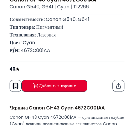
Canon G540, G641 | Cyan | TI2266
Совместимость:
 Canon G540, G641
Тип тонера:
 Пигментный
Технология:
 Лазерная
Цвет:
 Cyan
P/N:
 4672C001AA
40
Добавить в корзину
Функци
Чернила Canon GI-43 Cyan 4672C001AA
Canon GI-43 Cyan 4672C001AA — оригинальные голубые
(Cyan) чернила, предназначенные для принтеров Canon
PIXMA G540 и G641. Они обеспечивают высокое качество