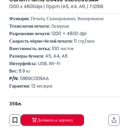
1200 x 4800dpi | 11ppm |A5, A4, A6, | TI2188
Функции:
 Печать, Сканирование, Копирование
Технология печати:
 Лазерная
Разрешение печати:
 1200 × 4800 dpi
Скорость чёрно-белой печати:
 11 стр/мин
Вместимость лотка:
 100 листов
Размеры бумаги:
 A5, A4, A6
Интерфейсы:
 USB, Wi-Fi
Вес:
 8.9 кг
P/N:
 5989C009AA
Гарантия:
 12 месяцев
350
Добавить в корзину
Функци