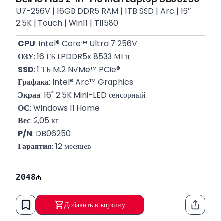
U7-256V | 16GB DDR5 RAM | 1TB SSD | Arc | 16″
2.5K | Touch | Win11 | TI1580
CPU
: Intel® Core™ Ultra 7 256V
ОЗУ
: 16 ГБ LPDDR5x 8533 МГц
SSD
: 1 ТБ M.2 NVMe™ PCIe®
Графика
: Intel® Arc™ Graphics
Экран
: 16" 2.5K Mini-LED сенсорный
ОС
: Windows 11 Home
Вес
: 2,05 кг
P/N
: DB06250
Гарантия
: 12 месяцев
2048
Добавить в корзину
Функци