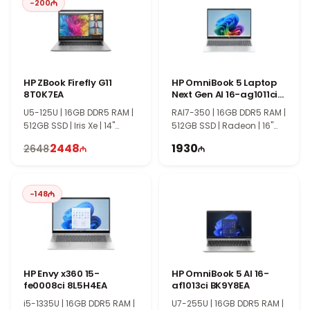
-
200
Поддержка Touch позволяет использовать устройство как
ноутбук и планшет, повышая удобство в работе и обучении.
Серия Dell 2-in-1 отличается гибкостью, современным
дизайном и удобством использования.
HP ZBook Firefly G11
HP OmniBook 5 Laptop
8T0K7EA
Next Gen AI 16-ag1011ci
C0EE9EA
U5-125U | 16GB DDR5 RAM |
RAI7-350 | 16GB DDR5 RAM |
512GB SSD | Iris Xe | 14"
512GB SSD | Radeon | 16"
WUXGA | Touch | 60Hz |
WUXGA | 60Hz | Win11
2448
1930
2648
Win11
-
148
HP Envy x360 15-
HP OmniBook 5 AI 16-
fe0008ci 8L5H4EA
af1013ci BK9Y8EA
i5-1335U | 16GB DDR5 RAM |
U7-255U | 16GB DDR5 RAM |