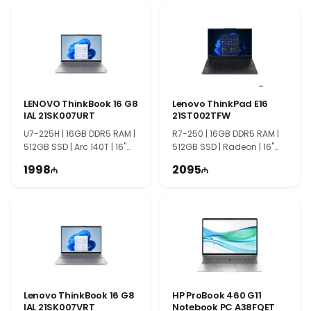
повседневного использования. Dell Pro 15 Essential
отличается простым дизайном, надёжностью и доступностью,
что делает его хорошим выбором для базовых задач.
LENOVO ThinkBook 16 G8
Lenovo ThinkPad E16
IAL 21SK007URT
21ST002TFW
U7-225H | 16GB DDR5 RAM |
R7-250 | 16GB DDR5 RAM |
512GB SSD | Arc 140T | 16"
512GB SSD | Radeon | 16"
WUXGA | 60Hz
WUXGA | 60Hz
1998
2095
Lenovo ThinkBook 16 G8
HP ProBook 460 G11
IAL 21SK007VRT
Notebook PC A38FQET