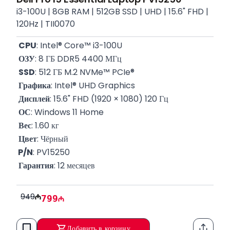
i3-100U | 8GB RAM | 512GB SSD | UHD | 15.6" FHD |
120Hz | TII0070
CPU
: Intel® Core™ i3-100U
ОЗУ
: 8 ГБ DDR5 4400 МГц
SSD
: 512 ГБ M.2 NVMe™ PCIe®
Графика
: Intel® UHD Graphics
Дисплей
: 15.6" FHD (1920 × 1080) 120 Гц
ОС
: Windows 11 Home
Вес
: 1.60 кг
Цвет
: Чёрный
 P/N
: PV15250
Гарантия
: 12 месяцев
949
799
Добавить в корзину