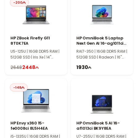
-
200
Серия Dell XPS отличается премиальными материалами,
тонким корпусом и высоким качеством дисплея.
HP ZBook Firefly G11
HP OmniBook 5 Laptop
8T0K7EA
Next Gen AI 16-ag1011ci
C0EE9EA
U5-125U | 16GB DDR5 RAM |
RAI7-350 | 16GB DDR5 RAM |
512GB SSD | Iris Xe | 14"
512GB SSD | Radeon | 16"
WUXGA | Touch | 60Hz |
WUXGA | 60Hz | Win11
2448
1930
2648
Win11
-
148
HP Envy x360 15-
HP OmniBook 5 AI 16-
fe0008ci 8L5H4EA
af1013ci BK9Y8EA
i5-1335U | 16GB DDR5 RAM |
U7-255U | 16GB DDR5 RAM |