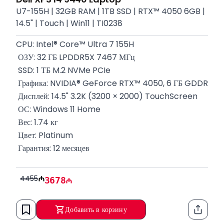
U7-155H | 32GB RAM | 1TB SSD | RTX™ 4050 6GB |
14.5" | Touch | Win11 | TI0238
CPU: Intel® Core™ Ultra 7 155H
 ОЗУ: 32 ГБ LPDDR5X 7467 МГц
 SSD: 1 ТБ M.2 NVMe PCIe
 Графика: NVIDIA® GeForce RTX™ 4050, 6 ГБ GDDR6
 Дисплей: 14.5" 3.2K (3200 × 2000) TouchScreen
 ОС: Windows 11 Home
 Вес: 1.74 кг
 Цвет: Platinum
 Гарантия: 12 месяцев
4455
3678
Добавить в корзину
Функци