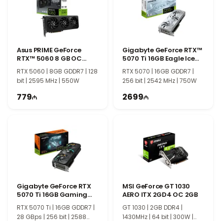
обеспечивая быструю обработку данных и оптимальную
производительность.
Частота 1710MHz и 128-битная шина памяти
Модель Gigabyte GeForce GTX 1650 OC работает с
Asus PRIME GeForce
Gigabyte GeForce RTX™
частотой 1710MHz, обеспечивая высокую эффективность при
RTX™ 5060 8 GB OC
5070 Ti 16GB Eagle Ice
выполнении графических задач. 128-битная шина памяти
90YV0N10-M0NA00
SFF OC
RTX 5060 | 8GB GDDR7 | 128
RTX 5070 | 16GB GDDR7 |
способствует быстрой передаче графических данных, повышая
bit | 2595 MHz | 550W
256 bit | 2542 MHz | 750W
стабильность работы в играх и профессиональных
779
2699
приложениях.
Требование 300W и эффективная система охлаждения
Для стабильной работы видеокарты достаточно блока питания
мощностью 300W. Система охлаждения Gigabyte OC
помогает поддерживать оптимальную температуру и
обеспечивает стабильную производительность при длительном
использовании.
Почему стоит выбрать Gigabyte GeForce GTX 1650
Gigabyte GeForce RTX
MSI GeForce GT 1030
OC 4GB GV-N1650OC-4GD?
5070 Ti 16GB Gaming
AERO ITX 2GD4 OC 2GB
Gigabyte GeForce GTX 1650 OC 4GB GV-N1650OC-
OC
RTX 5070 Ti | 16GB GDDR7 |
GT 1030 | 2GB DDR4 |
4GD сочетает графический процессор GTX 1650, 4GB памяти
28 GBps | 256 bit | 2588
1430MHz | 64 bit | 300W |