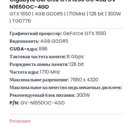
N1650OC-4GD
GTX 1650 | 4GB GDDR5 | 1710MHz | 128 bit | 300W
| TG0776
Графический процессор:
 GeForce GTX 1650
Видеопамять: 
4GB GDDR5
CUDA-ядра: 
896
Тактовая частота памяти: 
8 Gbps
Разрядность шины памяти: 
128 bit
Частота ядра: 
1710 MHz
Максимальное разрешение:
 7680 x 4320
Максимальное количество подключаемых дисплеев:
 3
Рекомендуемый блок питания:
 300W
P/N:
 GV-N1650OC-4GD
Гарантия:
 12 месяцев
Распродано