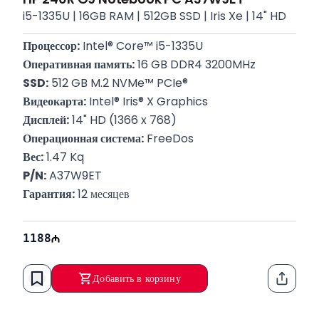
i5-1335U | 16GB RAM | 512GB SSD | Iris Xe | 14" HD
Процессор:
 Intel® Core™ i5-1335U
Оперативная память:
 16 GB DDR4 3200MHz
SSD:
 512 GB M.2 NVMe™ PCIe®
Видеокарта:
 Intel® Iris® X Graphics
Дисплей:
 14" HD (1366 x 768)
Операционная система:
 FreeDos
Вес:
 1.47 Kq
P/N:
 A37W9ET
Гарантия:
 12 месяцев
1188
Добавить в корзину
Функци